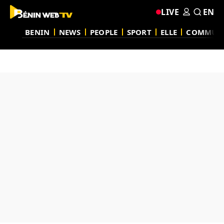
LIVE
EN
BENIN
NEWS
PEOPLE
SPORT
ELLE
COMMUN