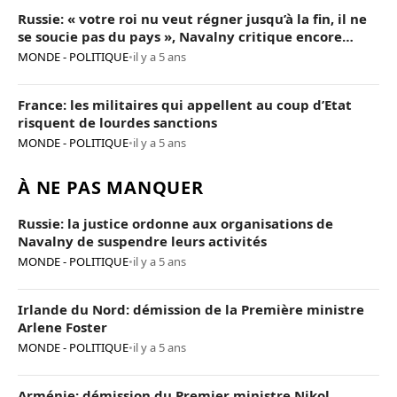
Russie: « votre roi nu veut régner jusqu’à la fin, il ne
se soucie pas du pays », Navalny critique encore
Poutine
MONDE - POLITIQUE
•
il y a 5 ans
France: les militaires qui appellent au coup d’Etat
risquent de lourdes sanctions
MONDE - POLITIQUE
•
il y a 5 ans
À NE PAS MANQUER
Russie: la justice ordonne aux organisations de
Navalny de suspendre leurs activités
MONDE - POLITIQUE
•
il y a 5 ans
Irlande du Nord: démission de la Première ministre
Arlene Foster
MONDE - POLITIQUE
•
il y a 5 ans
Arménie: démission du Premier ministre Nikol