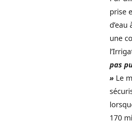
prise 
d’eau 
une co
l’Irrig
pas pu
»
Le mi
sécuri
lorsqu
170 mi