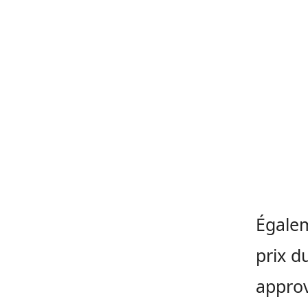
Égalem
prix d
approv