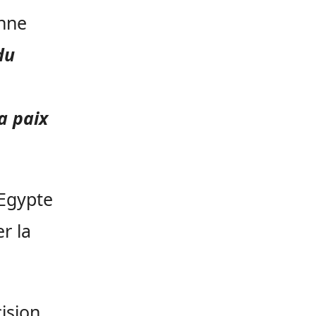
enne
du
a paix
 Egypte
r la
ision