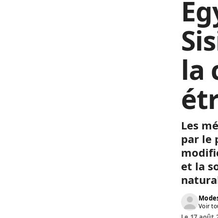
Eg
Sis
la
ét
Les mé
par le 
modific
et la s
natura
Modes
Voir to
Le 17 août 