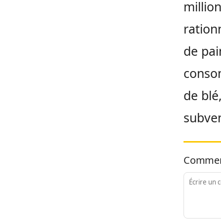
millio
ration
de pai
conso
de blé
subve
Commen