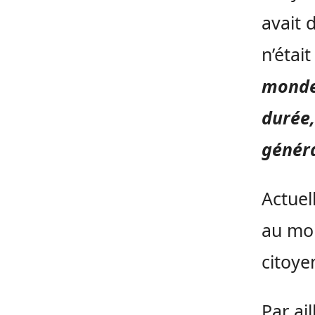
avait 
n’étai
monde
durée,
généra
Actuel
au moi
citoye
Par ai