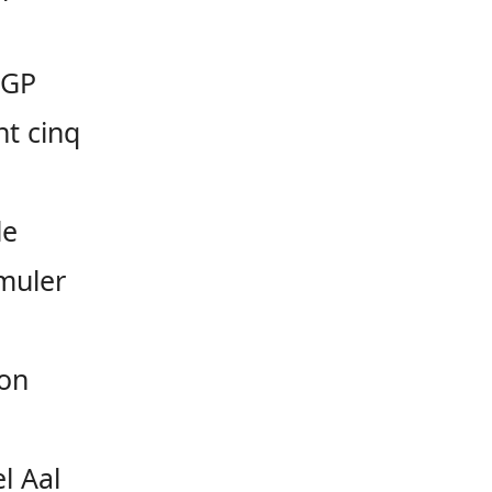
EGP
nt cinq
le
imuler
ion
l Aal