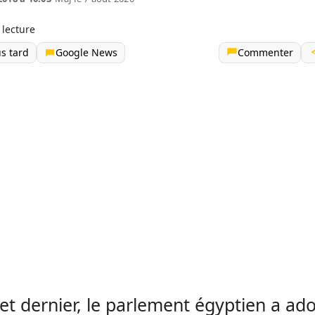
 lecture
us tard
Google News
Commenter
llet dernier, le parlement égyptien a ad