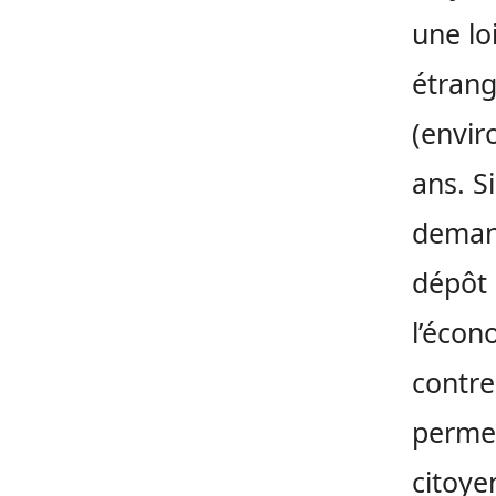
une lo
étrang
(envir
ans. Si
demand
dépôt 
l’écon
contre
permet
citoye