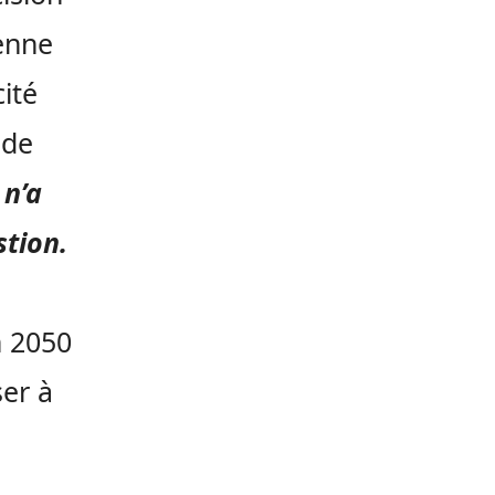
ienne
ité
 de
 n’a
stion.
n 2050
ser à