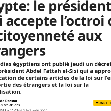
ypte: le président
i accepte l’octroi
 citoyenneté aux
rangers
dias égyptiens ont publié jeudi un décre
président Abdel Fattah el-Sisi qui a appr
ation de certains articles de la loi sur l’
ortie des étrangers et la loi sur la
lisation.
te Dossou
MONDE - 
us ses articles
2018 à 10:03
•
MàJ le 7 août 2020