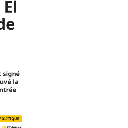
 El
 de
t signé
ouvé la
entrée
POLITIQUE
324
vues