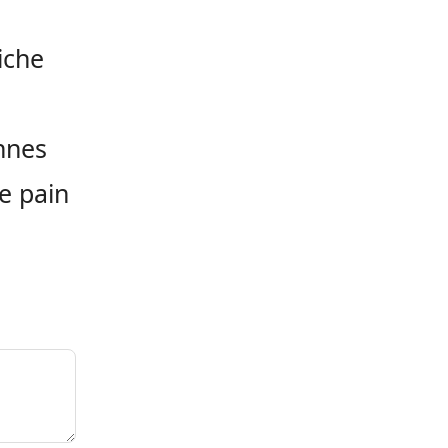
e
iche
nnes
de pain