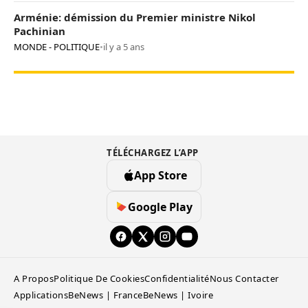
Arménie: démission du Premier ministre Nikol
Pachinian
MONDE - POLITIQUE
•
il y a 5 ans
TÉLÉCHARGEZ L’APP
App Store
Google Play
A Propos
Politique De Cookies
Confidentialité
Nous Contacter
Applications
BeNews | France
BeNews | Ivoire