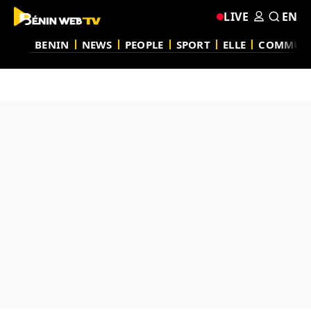
LIVE
EN
BENIN
NEWS
PEOPLE
SPORT
ELLE
COMMUN