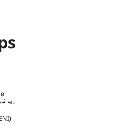
rps
le
xé au
ENI)