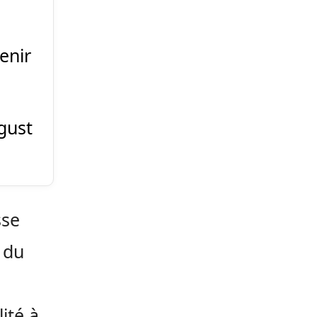
enir
gust
sse
t du
lité à