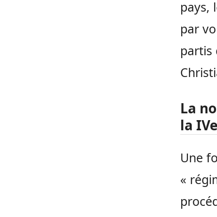
pays, 
par vo
partis
Christ
La no
la IV
Une fo
« régi
procéd