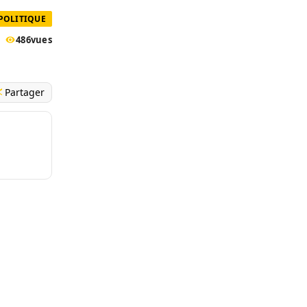
POLITIQUE
486
vues
Partager