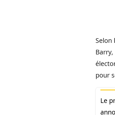
Selon 
Barry,
électo
pour s
Le p
anno