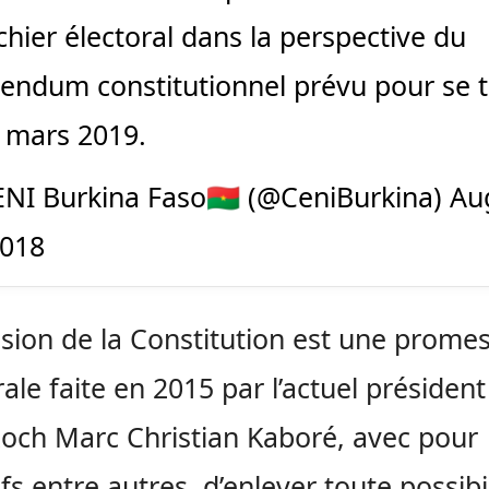
chier électoral dans la perspective du
rendum constitutionnel prévu pour se t
4 mars 2019.
NI Burkina Faso🇧🇫 (@CeniBurkina)
Au
2018
ision de la Constitution est une prome
rale faite en 2015 par l’actuel présiden
och Marc Christian Kaboré, avec pour
ifs entre autres, d’enlever toute possibi