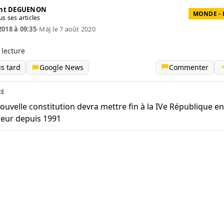
ent DEGUENON
MONDE - 
us ses articles
2018 à 09:35
•
MàJ le 7 août 2020
 lecture
us tard
Google News
Commenter
RE
ouvelle constitution devra mettre fin à la IVe République en
ueur depuis 1991