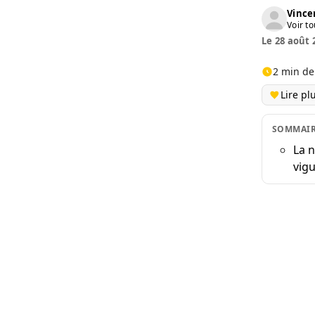
Vinc
Voir to
Le 28 août 
2 min de
Lire pl
SOMMAI
La n
vig