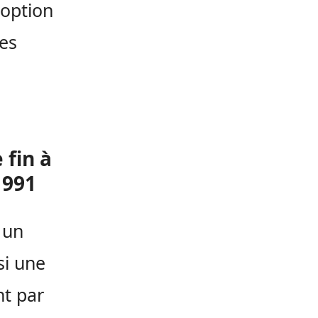
doption
des
 fin à
1991
 un
si une
nt par