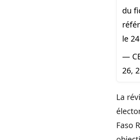
du fi
réfé
le 2
— CE
26, 
La rév
électo
Faso R
object