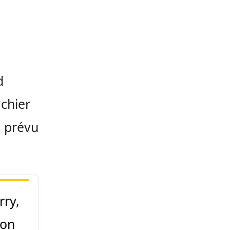
d
ichier
l prévu
rry,
ion