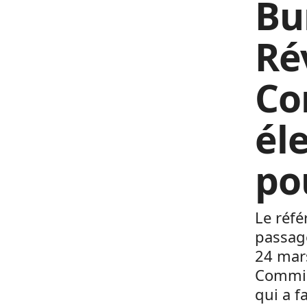
Bu
Ré
Con
él
po
Le réfé
passage
24 mars
Commis
qui a f