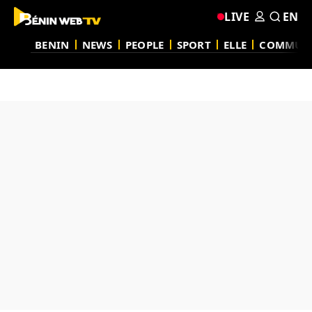
LIVE
EN
BENIN
NEWS
PEOPLE
SPORT
ELLE
COMMUN