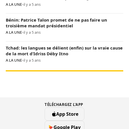
A LA UNE
•
il y a 5 ans
Bénin: Patrice Talon promet de ne pas faire un
troisième mandat présidentiel
A LA UNE
•
il y a 5 ans
Tchad: les langues se délient (enfin) sur la vraie cause
de la mort d’Idriss Déby Itno
A LA UNE
•
il y a 5 ans
TÉLÉCHARGEZ L’APP
App Store
Google Play