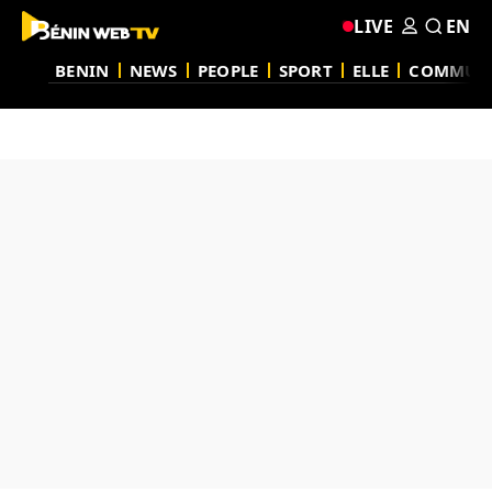
LIVE
EN
BENIN
NEWS
PEOPLE
SPORT
ELLE
COMMUN