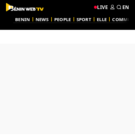
LIVE
EN
BENIN
NEWS
PEOPLE
SPORT
ELLE
COMMUN