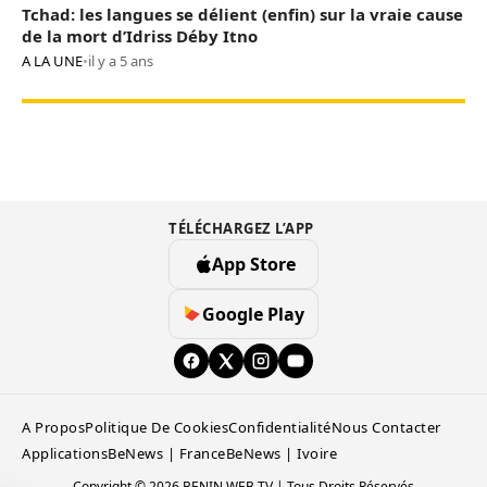
Tchad: les langues se délient (enfin) sur la vraie cause
de la mort d’Idriss Déby Itno
A LA UNE
•
il y a 5 ans
TÉLÉCHARGEZ L’APP
App Store
Google Play
A Propos
Politique De Cookies
Confidentialité
Nous Contacter
Applications
BeNews | France
BeNews | Ivoire
Copyright © 2026 BENIN WEB TV | Tous Droits Réservés