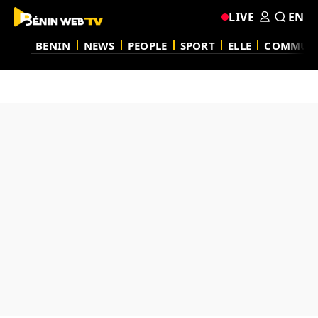
LIVE
EN
BENIN
NEWS
PEOPLE
SPORT
ELLE
COMMUN