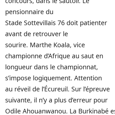
concours, dans le sautoir.
Le
pensionnaire du
Stade
Sottevillais
76 doit patienter
avant de retrouver le
sourire.
Marthe Koala, vice
championne d’Afrique au saut en
longueur dans le championnat,
s’impose logiquement.
Attention
au réveil de l’Écureuil.
Sur l’épreuve
suivante, il n’y a plus d’
erreur
pour
Odile
Ahouanwanou
.
La
Burkinabé
e