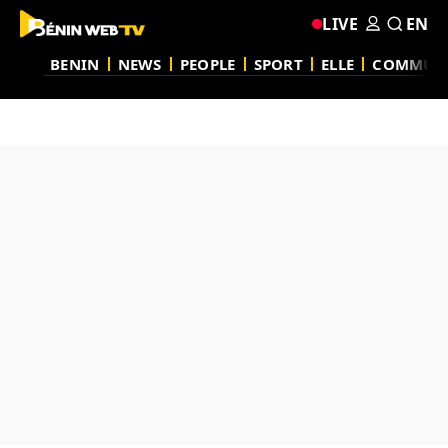
LIVE
EN
BENIN
NEWS
PEOPLE
SPORT
ELLE
COMMUN