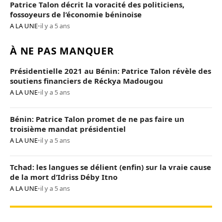
Patrice Talon décrit la voracité des politiciens,
fossoyeurs de l’économie béninoise
A LA UNE
•
il y a 5 ans
À NE PAS MANQUER
Présidentielle 2021 au Bénin: Patrice Talon révèle des
soutiens financiers de Réckya Madougou
A LA UNE
•
il y a 5 ans
Bénin: Patrice Talon promet de ne pas faire un
troisième mandat présidentiel
A LA UNE
•
il y a 5 ans
Tchad: les langues se délient (enfin) sur la vraie cause
de la mort d’Idriss Déby Itno
A LA UNE
•
il y a 5 ans