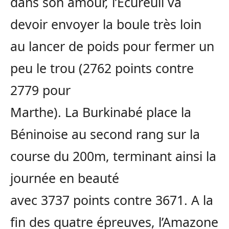
dans son amour, l’Écureuil va
devoir envoyer la boule très loin
au lancer de poids pour fermer un
peu le trou
(2762 points contre
2779 pour
Marthe)
.
La
Burkinabé
place la
Béninoise au second rang sur la
course du
200m
, terminant ainsi la
journée en beauté
avec
3737
points contre
3671
.
A
la
fin des quatre épreuves, l’Amazone