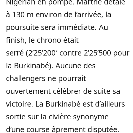
Nigérian en pompe.
Marthe détale
à 130 m
environ
de l’arrivée, la
poursuite sera immédiate.
Au
finish, le chrono était
serré
(
2’25’200′
contre
2’25’500
pour
la
Burkinabé
)
.
Aucune des
challengers ne pourrait
ouvertement
célèbrer
de suite sa
victoire.
La
Burkinabé
est d’ailleurs
sortie sur la civière synonyme
d’une course âprement disputée.