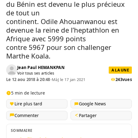
du Bénin est devenu le plus précieux
de tout un
continent.
Odile
Ahouanwanou
est
devenue la reine de l’heptathlon en
Afrique avec
5999
points
contre
5967
pour son challenger
Marthe Koala.
Jean Paul HEMANKPAN
A LA UNE
Voir tous ses articles
Le 12 aou 2018 à 20:48
•
MàJ le 17 jan 2021
243
vues
5 min de lecture
Lire plus tard
Google News
Commenter
Partager
SOMMAIRE