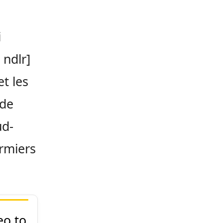
i
 ndlr]
et les
nde
ud-
ermiers
eo
to