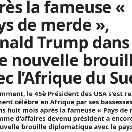
rès la fameuse «
ys de merde »,
nald Trump dans
e nouvelle brouil
ec l’Afrique du Su
mment, le 45è Président des USA s’est r
ment célèbre en Afrique par ses bassesses
ns huit mois après la fameuse « Pays de
omme d’affaires devenu président a encor
uvelle brouille diplomatique avec le pay