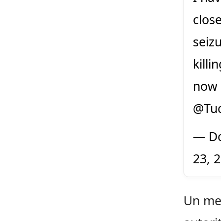
clos
seiz
kill
now 
@Tuc
— Do
23, 
Un mes