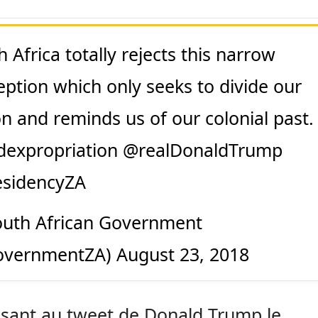
 Africa totally rejects this narrow
eption which only seeks to divide our
on and reminds us of our colonial past.
dexpropriation
@realDonaldTrump
sidencyZA
uth African Government
overnmentZA)
August 23, 2018
sant au tweet de Donald Trump le