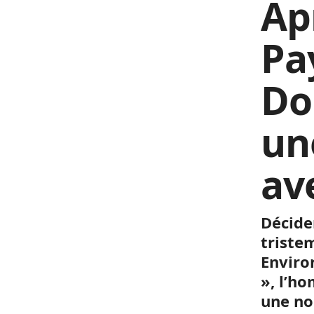
Ap
Pa
Do
un
av
Décide
triste
Enviro
», l’h
une no