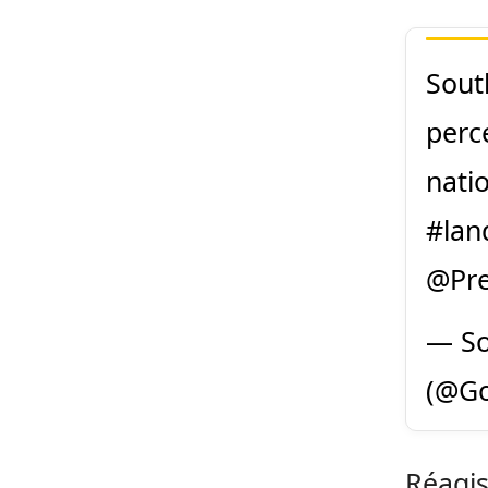
South
perc
nati
#lan
@Pre
— So
(@G
Réagis