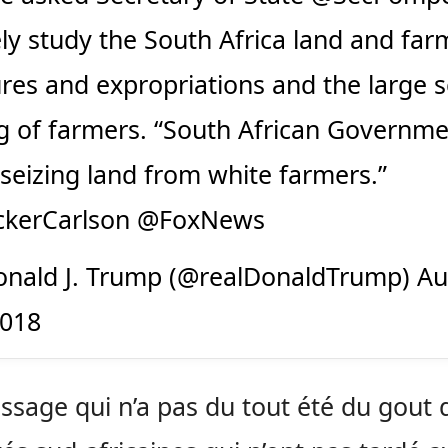
ely study the South Africa land and far
ures and expropriations and the large s
ing of farmers. “South African Governme
seizing land from white farmers.”
kerCarlson
@FoxNews
nald J. Trump (@realDonaldTrump)
Au
2018
sage qui n’a pas du tout été du gout 