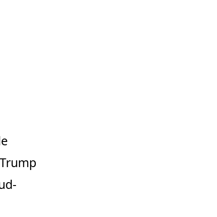
de
 Trump
sud-