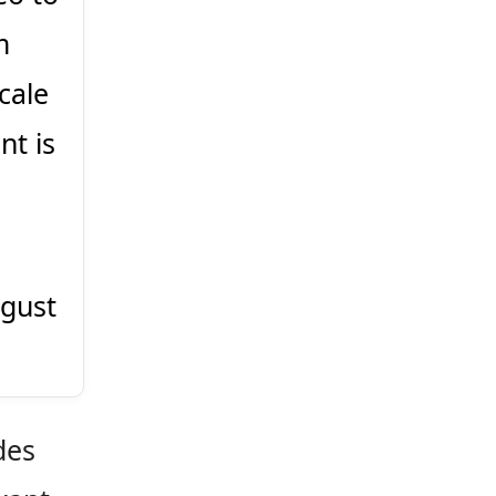
m
cale
nt is
gust
des