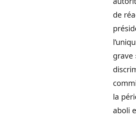
autori
de réa
présid
l’uniq
grave 
discri
commis
la pér
aboli 