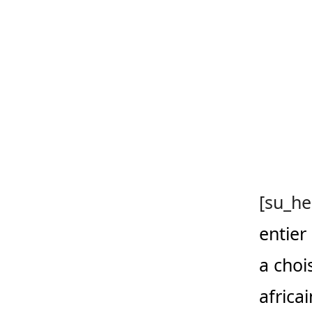
[su_he
entie
a choi
africa