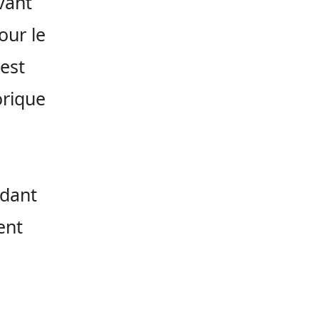
vant
our le
 est
orique
ndant
ent