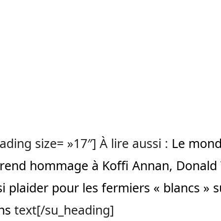
ading size= »17″] À lire aussi :
Le mon
r rend hommage à Koffi Annan, Donald
si plaider pour les fermiers « blancs » 
ins
text[/su_heading]