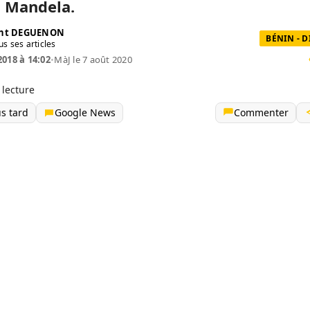
 Mandela.
ent DEGUENON
BÉNIN - 
us ses articles
2018 à 14:02
•
MàJ le 7 août 2020
 lecture
us tard
Google News
Commenter