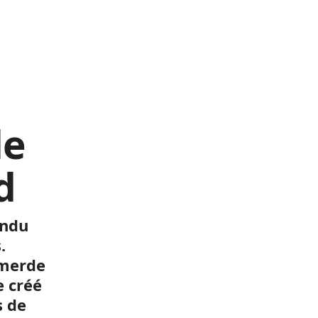
le
d
endu
.
 merde
e créé
s de