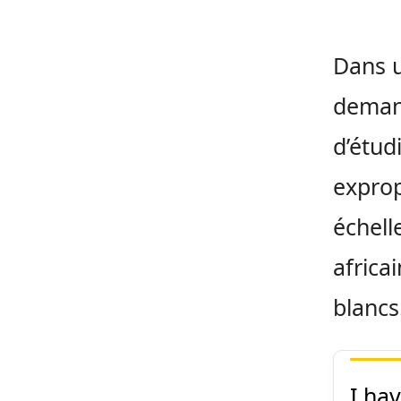
Dans u
demand
d’étudi
exprop
échell
africai
blancs
I ha