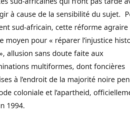
tés sud-africaines qui n’ont pas tardé a
gir à cause de la sensibilité du sujet. P
ent sud-africain, cette réforme agraire
ue moyen pour « réparer l’injustice hist
», allusion sans doute faite aux
minations multiformes, dont foncières
es à l’endroit de la majorité noire pe
iode coloniale et l’apartheid, officiellem
en 1994.