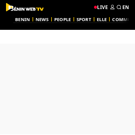
LIVE
EN
BENIN
NEWS
PEOPLE
SPORT
ELLE
COMMUN