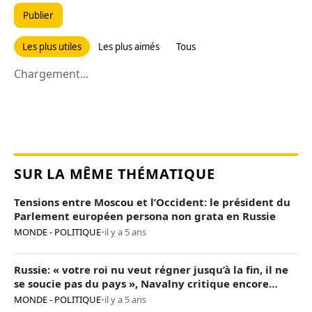
Publier
Les plus utiles
Les plus aimés
Tous
Chargement...
SUR LA MÊME THÉMATIQUE
Tensions entre Moscou et l’Occident: le président du
Parlement européen persona non grata en Russie
MONDE - POLITIQUE
•
il y a 5 ans
Russie: « votre roi nu veut régner jusqu’à la fin, il ne
se soucie pas du pays », Navalny critique encore
Poutine
MONDE - POLITIQUE
•
il y a 5 ans