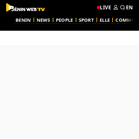
LIVE
EN
BENIN
NEWS
PEOPLE
SPORT
ELLE
COMMUN