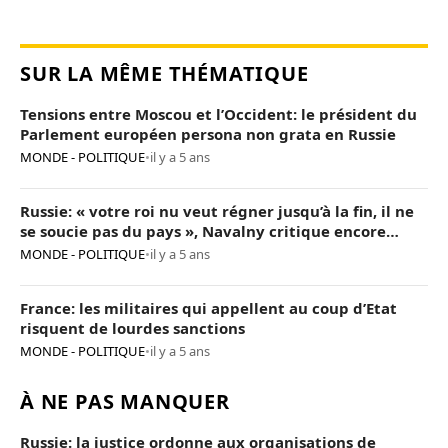
SUR LA MÊME THÉMATIQUE
Tensions entre Moscou et l’Occident: le président du
Parlement européen persona non grata en Russie
MONDE - POLITIQUE
•
il y a 5 ans
Russie: « votre roi nu veut régner jusqu’à la fin, il ne
se soucie pas du pays », Navalny critique encore
Poutine
MONDE - POLITIQUE
•
il y a 5 ans
France: les militaires qui appellent au coup d’Etat
risquent de lourdes sanctions
MONDE - POLITIQUE
•
il y a 5 ans
À NE PAS MANQUER
Russie: la justice ordonne aux organisations de