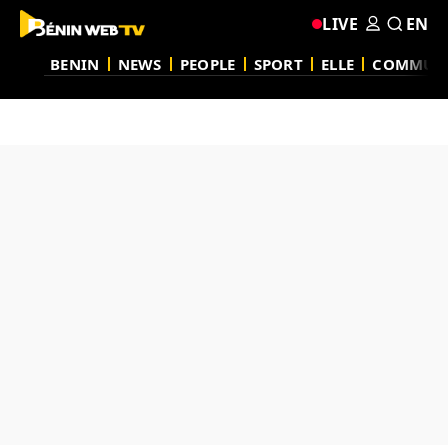
LIVE
EN
BENIN
NEWS
PEOPLE
SPORT
ELLE
COMMUN