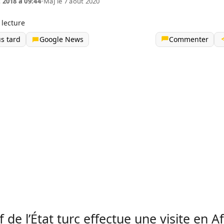
t 2018 à 09:44
•
MàJ le 7 août 2020
 lecture
us tard
Google News
Commenter
f de l’État turc effectue une visite en A