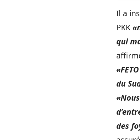
Il a i
PKK
«n
qui ma
affirm
«FETO 
du Sud
«Nous 
d’entr
des fo
assur