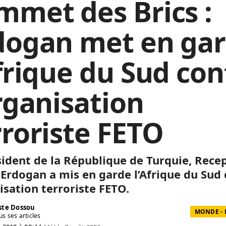
mmet des Brics :
dogan met en ga
Afrique du Sud con
organisation
rroriste FETO
sident de la République de Turquie, Rece
 Erdogan a mis en garde l’Afrique du Sud
isation terroriste FETO.
te Dossou
MONDE - 
us ses articles