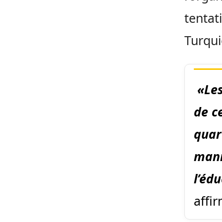
tentat
Turqui
«Les
de ce
quar
mani
l’éd
affi