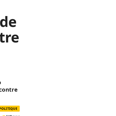
rde
tre
p
 contre
POLITIQUE