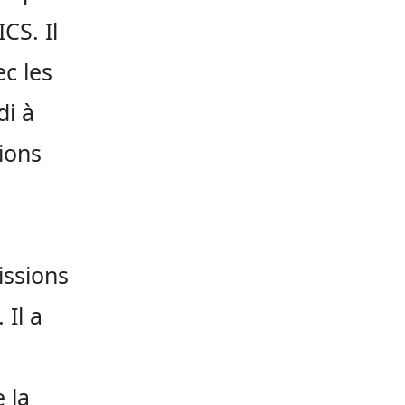
CS. Il
c les
di à
tions
ssions
 Il a
 la