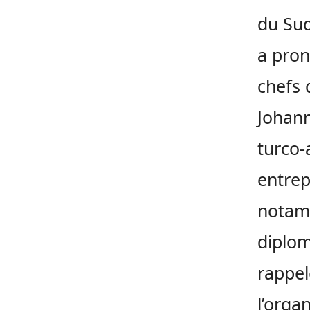
du Su
a pron
chefs 
Johann
turco-
entrep
notam
diplom
rappelé
l’orga