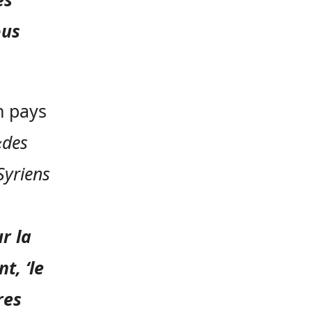
ous
n pays
«des
Syriens
r la
t, ‘le
res