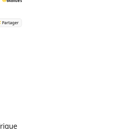
648
vues
Partager
frique