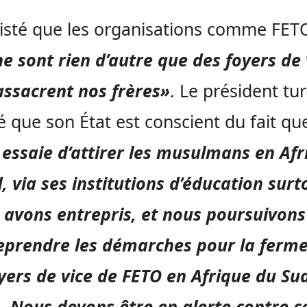
nsisté que les organisations comme FETO
e sont rien d’autre que des foyers de 
ssacrent nos frères»
. Le président tur
é que son État est conscient du fait qu
essaie d’attirer les musulmans en Afr
, via ses institutions d’éducation surt
avons entrepris, et nous poursuivons
eprendre les démarches pour la ferm
yers de vice de FETO en Afrique du Su
é
. Nous devons être en alerte contre c