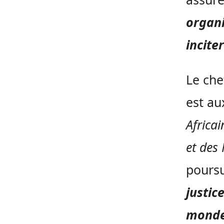
organi
inciter
Le che
est au
Africai
et des
pours
justic
monde