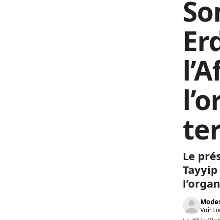
So
Er
l’
l’
te
Le pré
Tayyip
l’organ
Modes
Voir to