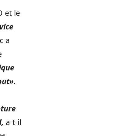
 et le
vice
c a
e
ique
out».
eture
d,
a-t-il
es