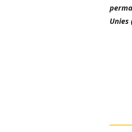
perman
Unies 