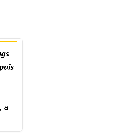
ugs
epuis
»,
a