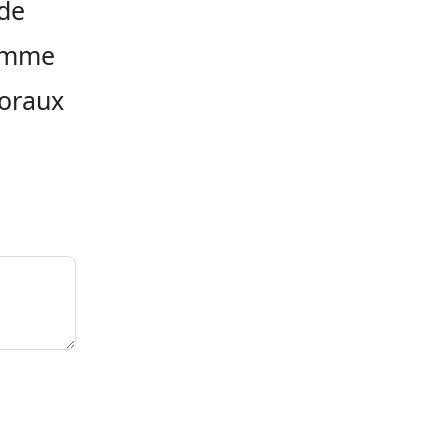
 de
comme
toraux