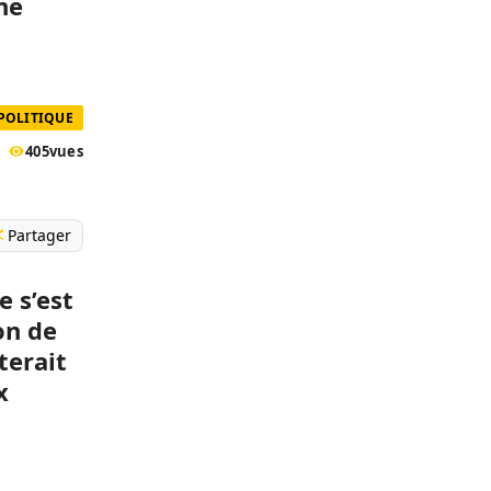
 ne
POLITIQUE
405
vues
Partager
 s’est
on de
terait
x