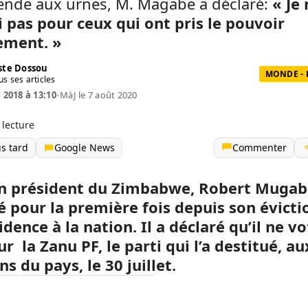
rende aux urnes, M. Magabe a déclaré:
« Je
i pas pour ceux qui ont pris le pouvoir
lement. »
te Dossou
MONDE - 
us ses articles
t 2018 à 13:10
•
MàJ le 7 août 2020
 lecture
us tard
Google News
Commenter
en président du Zimbabwe, Robert Mugabe
é pour la première fois depuis son évicti
idence à la nation. Il a déclaré qu’il ne vo
r la Zanu PF, le parti qui l’a destitué, au
ns du pays, le 30 juillet.