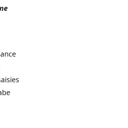
nne
dance
t
saisies
gabe