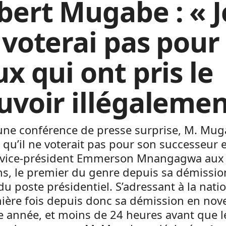
bert Mugabe : « J
 voterai pas pour
x qui ont pris le
uvoir illégalemen
’une conférence de presse surprise, M. Mug
 qu’il ne voterait pas pour son successeur e
 vice-président Emmerson Mnangagwa aux
ns, le premier du genre depuis sa démissio
du poste présidentiel. S’adressant à la nati
mière fois depuis donc sa démission en no
e année, et moins de 24 heures avant que l