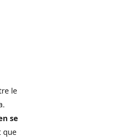
re le
a.
en se
t que