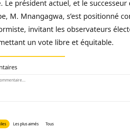
. Le président actuel, et le successeur
e, M. Mnangagwa, s’est positionné 
ormiste, invitant les observateurs élec
mettant un vote libre et équitable.
taires
iles
Les plus aimés
Tous