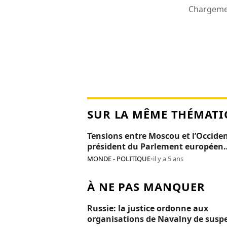
Chargemen
SUR LA MÊME THÉMATI
Tensions entre Moscou et l’Occiden
président du Parlement européen
persona non grata en Russie
MONDE - POLITIQUE
•
il y a 5 ans
À NE PAS MANQUER
Russie: la justice ordonne aux
organisations de Navalny de susp