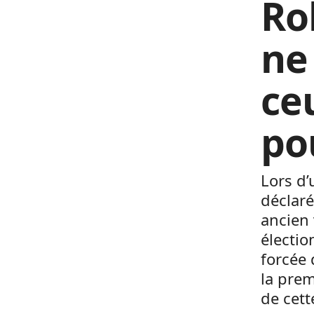
Ro
ne
ceu
po
Lors d
déclaré
ancien
électio
forcée 
la pre
de cett