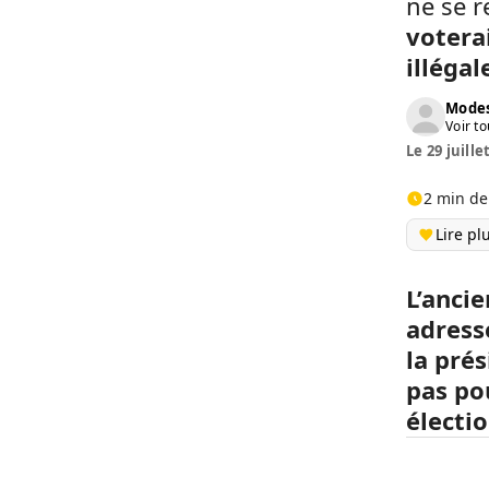
ne se 
votera
illéga
Modes
Voir to
Le 29 juille
2 min de
Lire pl
L’anci
adress
la prés
pas pou
électio