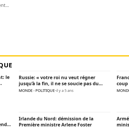
t...
QUE
t: le
Russie: « votre roi nu veut régner
Franc
jusqu’à la fin, il ne se soucie pas du
coup 
pays », Navalny critique encore Poutine
sanc
MONDE - POLITIQUE
•
il y a 5 ans
MONDE
Irlande du Nord: démission de la
Armé
endre
Première ministre Arlene Foster
minis