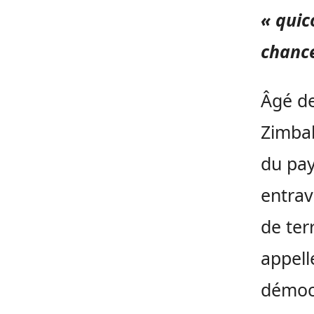
« quic
chance
Âgé de
Zimbab
du pay
entrav
de ter
appell
démocr