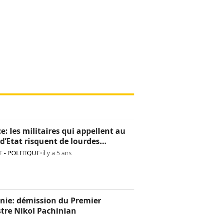
e: les militaires qui appellent au
d’Etat risquent de lourdes
tions
 - POLITIQUE
•
il y a 5 ans
nie: démission du Premier
tre Nikol Pachinian