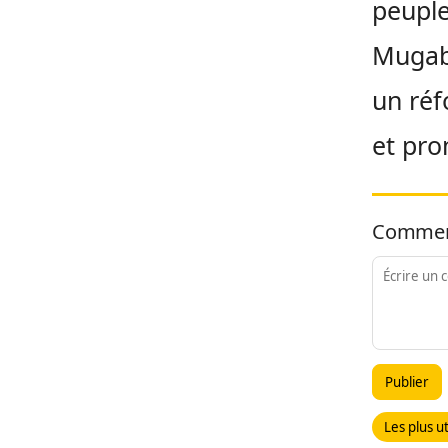
peuple
Mugab
un réf
et pro
Commen
Publier
Les plus ut