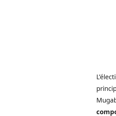
L’élec
princi
Mugab
compo