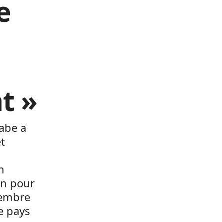
e
t »
abe a
t
n
on pour
vembre
e pays