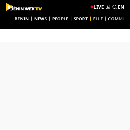
LIVE
EN
BENIN
NEWS
PEOPLE
SPORT
ELLE
COMMUN