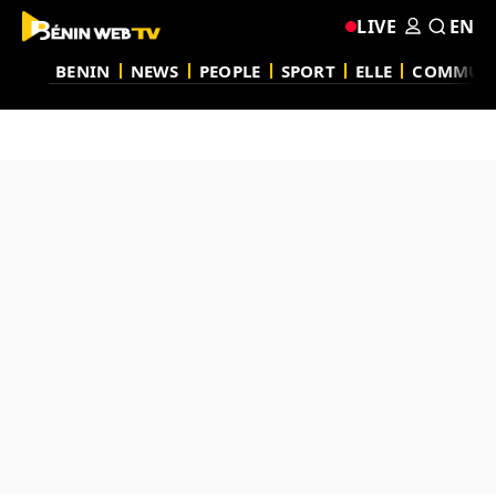
LIVE
EN
BENIN
NEWS
PEOPLE
SPORT
ELLE
COMMUN