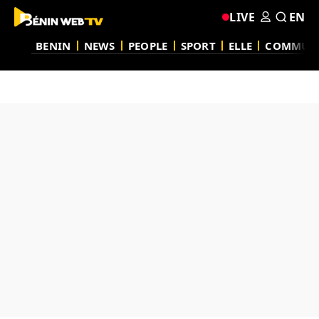
LIVE
EN
BENIN
NEWS
PEOPLE
SPORT
ELLE
COMMUN