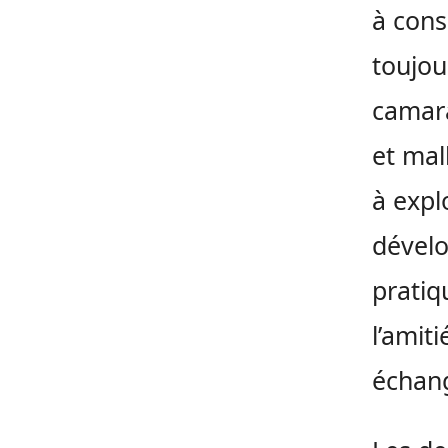
à cons
toujou
camara
et mal
à expl
dévelo
pratiq
l’amit
échang