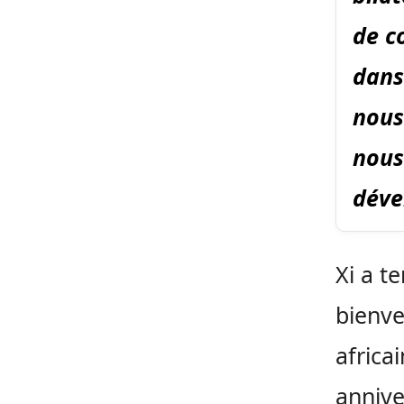
de c
dans
nous
nous
déve
Xi a t
bienv
africa
annive