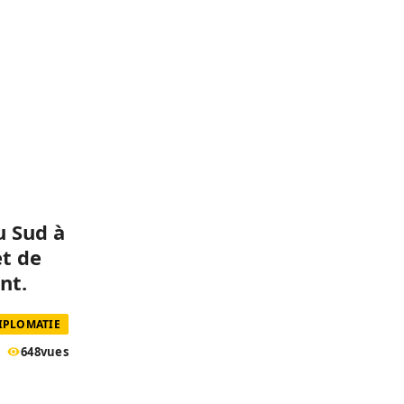
u Sud à
et de
nt.
DIPLOMATIE
648
vues