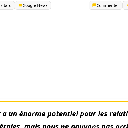
us tard
Google News
Commenter
 y a un énorme potentiel pour les relat
térales, mais nous ne pouvons pas arr