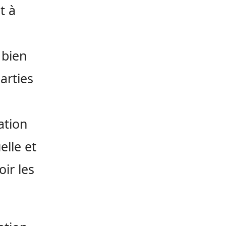
t à
 bien
arties
ation
elle et
ir les