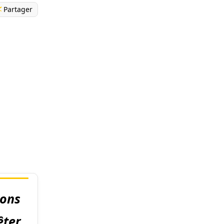
Partager
ions
êter