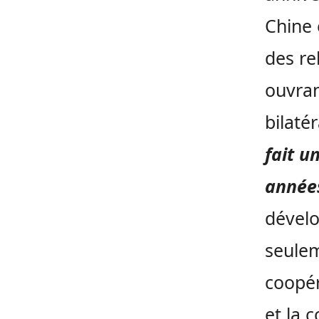
Chine 
des re
ouvran
bilaté
fait u
année
dévelo
seulem
coopér
et la 