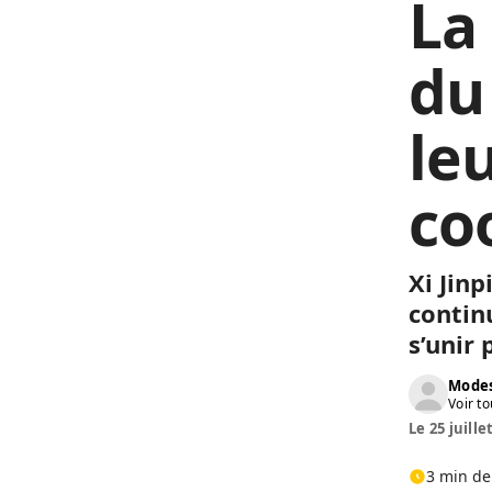
La 
du
leu
co
Xi Jinp
continu
s’unir
Modes
Voir to
Le 25 juille
3 min de