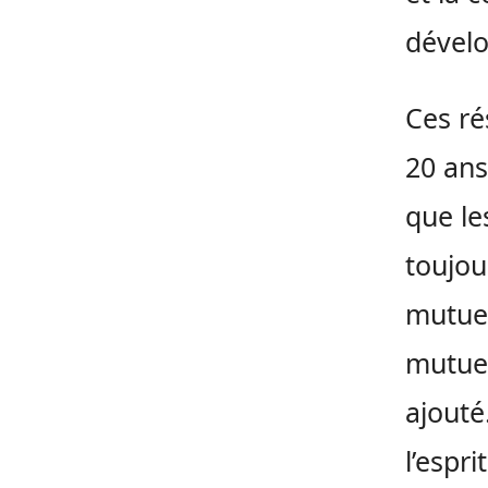
dével
Ces ré
20 ans
que le
toujou
mutuel
mutuel
ajouté
l’espri