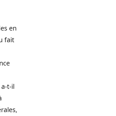
les en
 fait
ance
-t-il
à
érales,