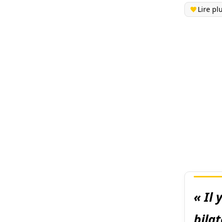
Lire pl
« Il
bila