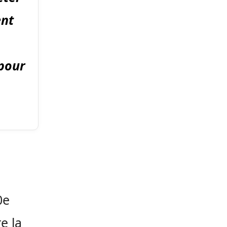
ent
 pour
0e
e la