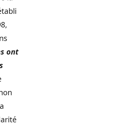
tabli
98,
ons
es ont
s
e
 non
la
arité