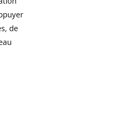
ation
appuyer
es, de
veau