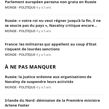
Parlement européen persona non grata en Russie
MONDE - POLITIQUE
•
il y a 5 ans
Russie: « votre roi nu veut régner jusqu’à la fin, il ne
se soucie pas du pays », Navalny critique encore
Poutine
MONDE - POLITIQUE
•
il y a 5 ans
France: les militaires qui appellent au coup d’Etat
risquent de lourdes sanctions
MONDE - POLITIQUE
•
il y a 5 ans
À NE PAS MANQUER
Russie: la justice ordonne aux organisations de
Navalny de suspendre leurs activités
MONDE - POLITIQUE
•
il y a 5 ans
Irlande du Nord: démission de la Première ministre
Arlene Foster