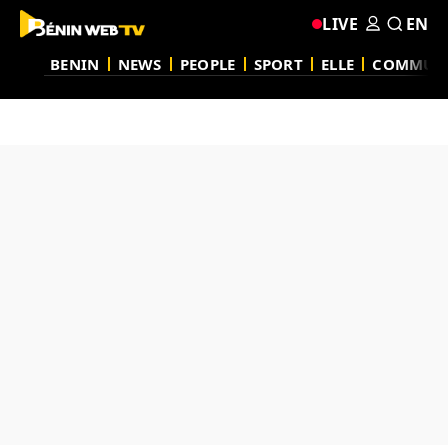
LIVE
EN
BENIN
NEWS
PEOPLE
SPORT
ELLE
COMMUN