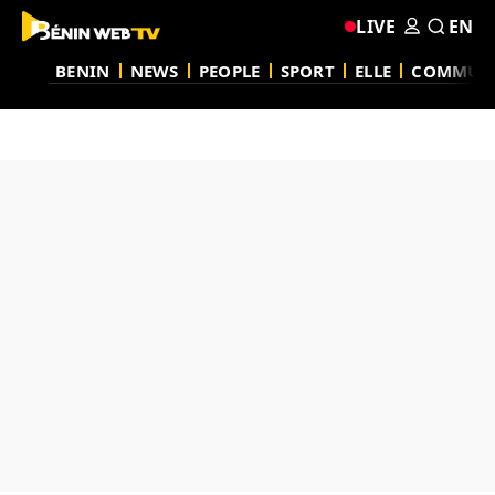
LIVE
EN
BENIN
NEWS
PEOPLE
SPORT
ELLE
COMMUN