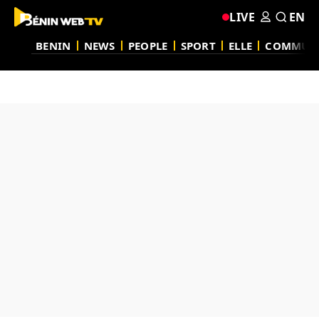
LIVE
EN
BENIN
NEWS
PEOPLE
SPORT
ELLE
COMMUN