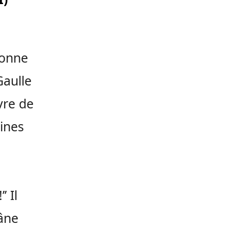
çonne
Gaulle
avre de
ines
 Il
râne