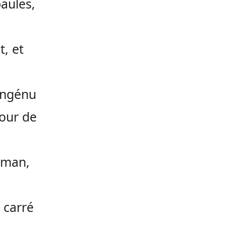
paules,
t, et
’ingénu
jour de
,
isman,
 carré