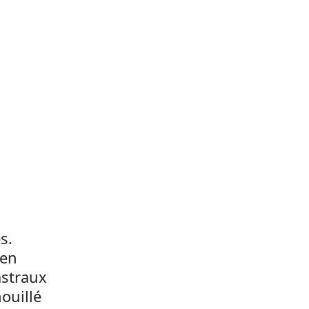
s.
 en
astraux
ouillé