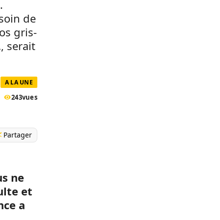
.
esoin de
os gris-
, serait
A LA UNE
243
vues
Partager
us ne
ulte et
nce a