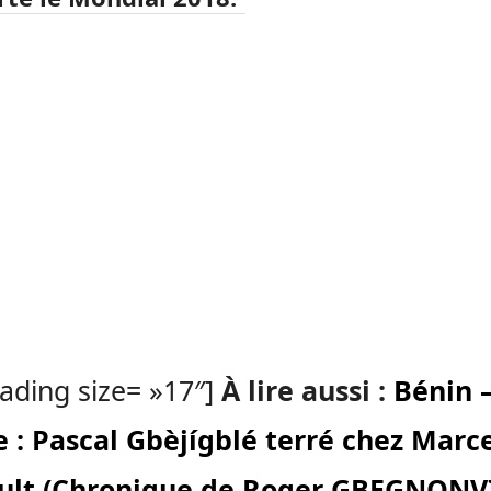
ading size= »17″]
À lire aussi :
Bénin 
 : Pascal Gbèjígblé terré chez Marc
ult (Chronique de Roger GBEGNONV