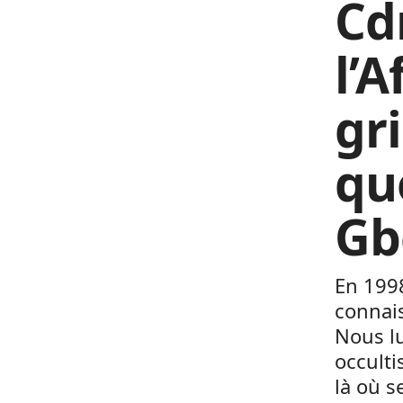
Cd
l’
gri
qu
Gb
En 1998
connais
Nous lu
occulti
là où s