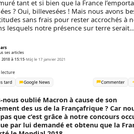
uré tant et si bien que la France l’emporta
sées ? Oui, billevesées ! Mais nous avons b
titudes sans frais pour rester accrochés à n
ns lesquels notre présence sur terre serait…
Gars
us ses articles
t 2018 à 15:15
•
MàJ le 17 janvier 2021
 lecture
us tard
Google News
Commenter
-nous oublié Macron à cause de son
ement des us de la Françafrique ? Car no
 pas que c’est grâce à notre concours occ
ue par lui demandé et obtenu que la Fra
té le Mondial 2018.