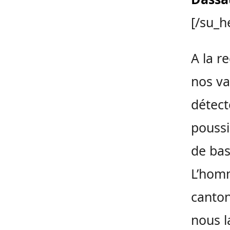
[/su_h
A la r
nos va
détect
poussi
de bas
L’homm
canton
nous l