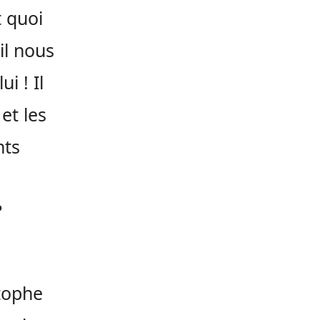
t quoi
 il nous
i ! Il
et les
nts
?
stophe