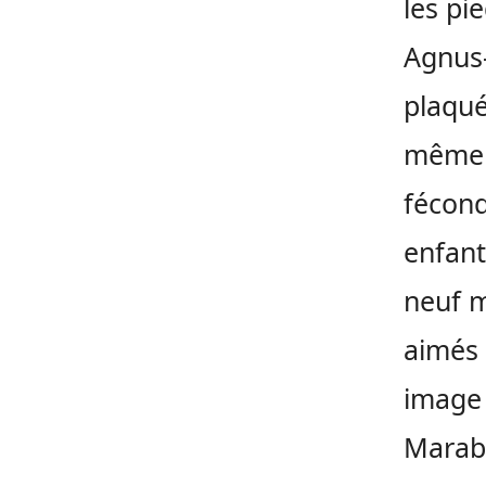
les pi
Agnus-
plaqué
même l
fécond
enfant
neuf m
aimés 
image 
Marabo