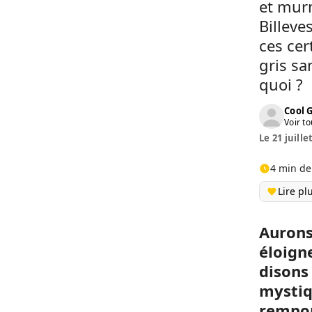
et murm
Billeve
ces cer
gris sa
quoi ?
Cool 
Voir to
Le 21 juille
4 min de
Lire pl
Aurons
éloign
disons
mystiq
rempor