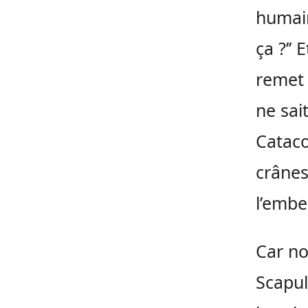
humain
ça ?’’ 
remet à
ne sai
Cataco
crânes
l’embe
Car no
Scapul