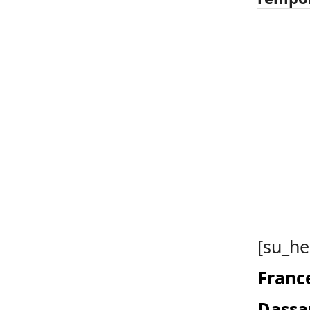
[su_he
France
Dassa