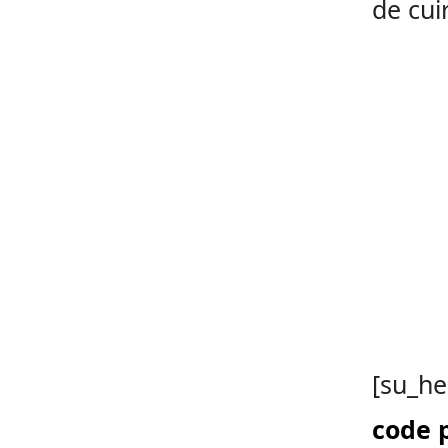
de cuir
[su_he
code p