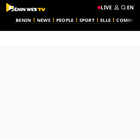
LIVE
EN
BENIN
NEWS
PEOPLE
SPORT
ELLE
COMMUN