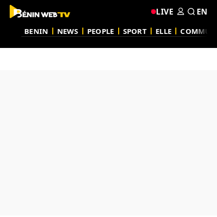
LIVE
EN
BENIN
NEWS
PEOPLE
SPORT
ELLE
COMMUN