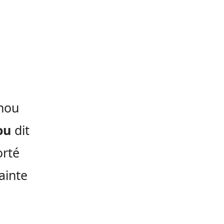
onou
ou
dit
orté
ainte