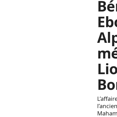
Bé
Eb
Al
mé
Li
Bo
L’affai
l’ancie
Mahama