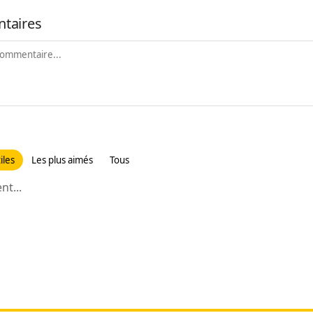
taires
iles
Les plus aimés
Tous
t...