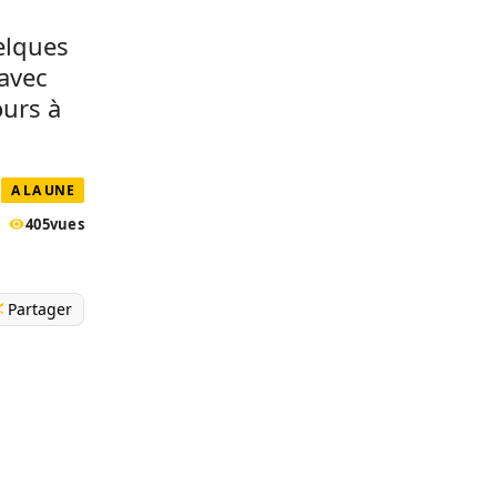
elques
 avec
ours à
A LA UNE
405
vues
Partager