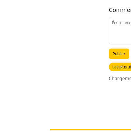
Commen
Publier
Les plus ut
Chargemen