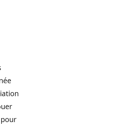
s
inée
iation
ouer
 pour