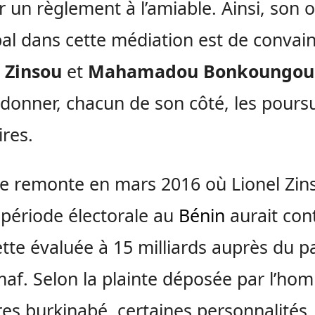
r un règlement à l’amiable. Ainsi, son o
pal dans cette médiation est de convai
 Zinsou
et
Mahamadou Bonkoungou
donner, chacun de son côté, les poursu
ires.
ire remonte en mars 2016 où Lionel Zin
 période électorale au
Bénin
aurait con
tte évaluée à 15 milliards auprès du p
af. Selon la plainte déposée par l’ho
ires burkinabé, certaines personnalités