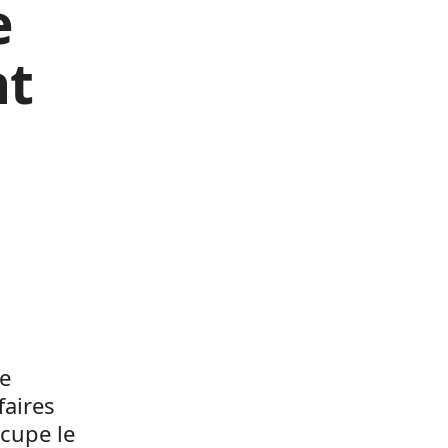
e
nt
se
faires
cupe le