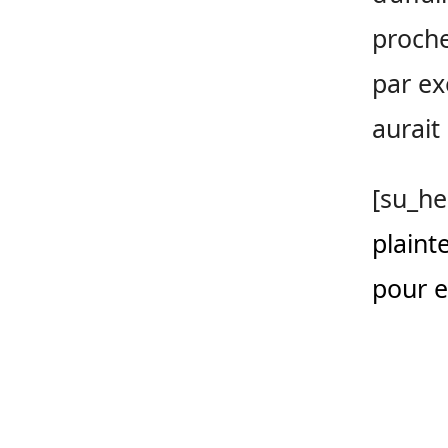
proche
par ex
aurait
[su_he
plaint
pour e