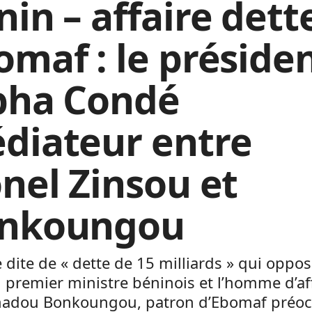
nin – affaire dett
omaf : le préside
pha Condé
diateur entre
onel Zinsou et
nkoungou
re dite de « dette de 15 milliards » qui oppo
n premier ministre béninois et l’homme d’af
dou Bonkoungou, patron d’Ebomaf préoc