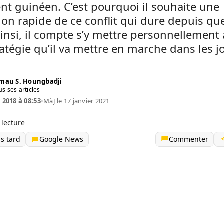
nt guinéen. C’est pourquoi il souhaite une
ion rapide de ce conflit qui dure depuis qu
insi, il compte s’y mettre personnellement
atégie qu’il va mettre en marche dans les j
mau S. Houngbadji
us ses articles
t 2018 à 08:53
•
MàJ le 17 janvier 2021
 lecture
us tard
Google News
Commenter