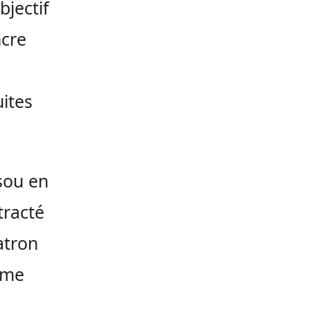
bjectif
ncre
ites
sou en
tracté
atron
mme