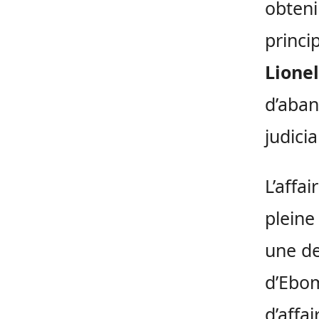
obteni
princi
Lionel
d’aban
judicia
L’affa
pleine
une de
d’Ebom
d’affa