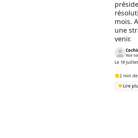
préside
résolut
mois. A
une str
venir.
Cochi
Voir to
Le 19 juille
2 min de
Lire pl