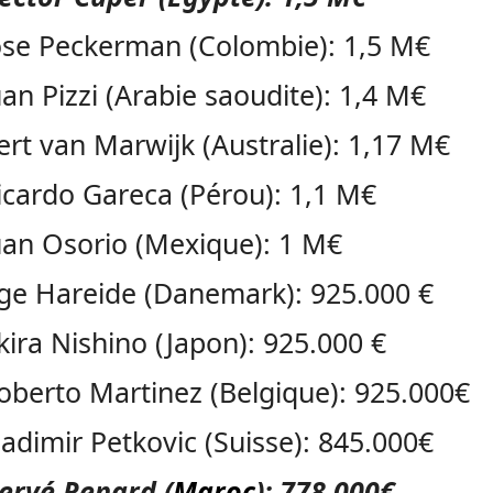
ose Peckerman (Colombie): 1,5 M€
uan Pizzi (Arabie saoudite): 1,4 M€
ert van Marwijk (Australie): 1,17 M€
icardo Gareca (Pérou): 1,1 M€
uan Osorio (Mexique): 1 M€
ge Hareide (Danemark): 925.000 €
kira Nishino (Japon): 925.000 €
oberto Martinez (Belgique): 925.000€
ladimir Petkovic (Suisse): 845.000€
ervé Renard (
Maroc
): 778.000€