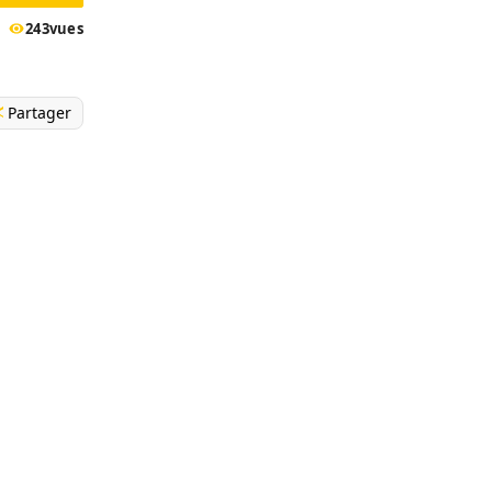
243
vues
Partager