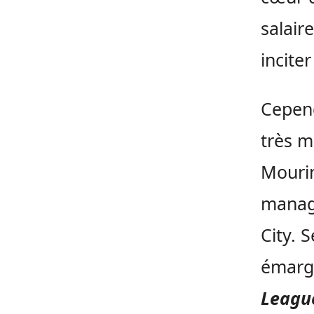
salair
incite
Cepend
très m
Mourin
manag
City. 
émarg
Leagu