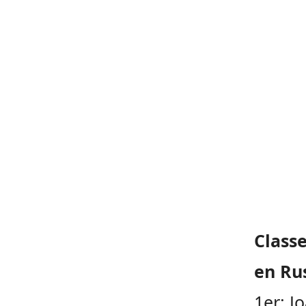
Class
en Ru
1er: J