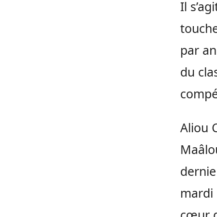
Il s’a
touche
par an
du cla
compét
Aliou 
Maâlou
dernie
mardi 
cœur 