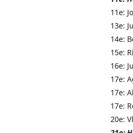
11e: J
13e: J
14e: B
15e: R
16e: J
17e: A
17e: A
17e: R
20e: V
21e: H