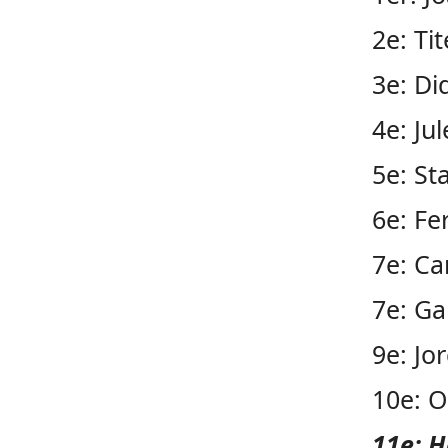
2e: Tit
3e: Di
4e: Ju
5e: St
6e: Fe
7e: Ca
7e: Ga
9e: Jo
10e: O
11e: H