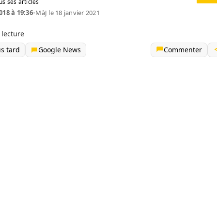
us ses articles
018 à 19:36
•
MàJ le 18 janvier 2021
 lecture
us tard
Google News
Commenter