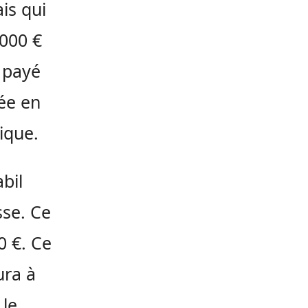
ais qui
.000 €
 payé
ée en
ique.
bil
sse. Ce
0 €. Ce
ura à
le