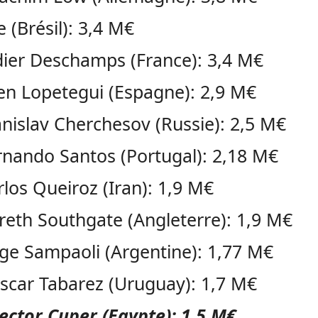
e (Brésil): 3,4 M€
dier Deschamps (France): 3,4 M€
len Lopetegui (Espagne): 2,9 M€
anislav Cherchesov (Russie): 2,5 M€
rnando Santos (Portugal): 2,18 M€
rlos Queiroz (Iran): 1,9 M€
reth Southgate (Angleterre): 1,9 M€
rge Sampaoli (Argentine): 1,77 M€
scar Tabarez (Uruguay): 1,7 M€
ector Cuper (Egypte): 1,5 M€