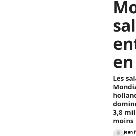
Mo
sa
en
en
Les sa
Mondia
hollan
dominé
3,8 mil
moins 
Jean