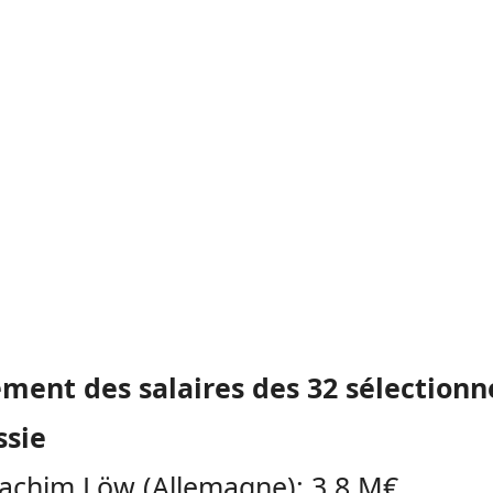
ement des salaires des 32 sélectionn
ssie
oachim Löw (Allemagne): 3,8 M€