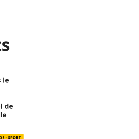
ts
 le
l de
 le
E - SPORT