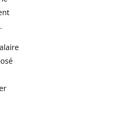
ent
.
alaire
José
er