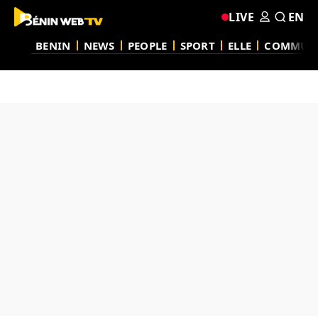
LIVE
EN
BENIN
NEWS
PEOPLE
SPORT
ELLE
COMMUN