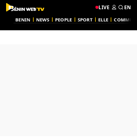
LIVE
EN
BENIN
NEWS
PEOPLE
SPORT
ELLE
COMMUN