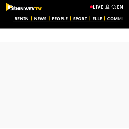
LIVE
EN
BENIN
NEWS
PEOPLE
SPORT
ELLE
COMMUN