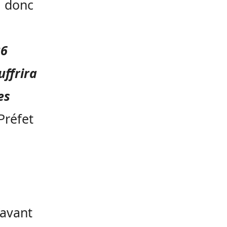
a donc
26
uffrira
es
Préfet
’avant