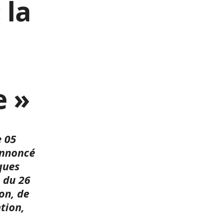
 la
e »
e 05
annoncé
ques
 du 26
on, de
tion,