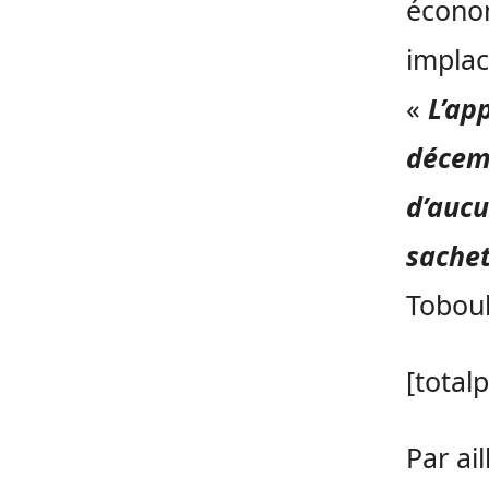
écono
implac
«
L’app
décem
d’aucu
sachet
Toboul
[total
Par ai