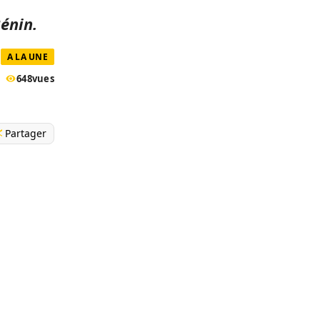
énin.
A LA UNE
648
vues
Partager