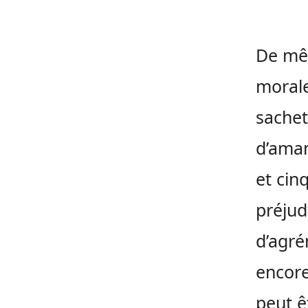
De mêm
morale
sachet
d’aman
et cin
préjud
d’agré
encore
peut ê