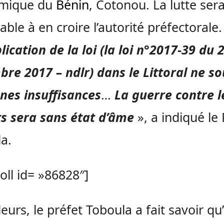
mique du
Bénin
, Cotonou. La lutte ser
able à en croire l’autorité préfectorale.
lication de la loi (la loi
n°2017-39 du 
bre 2017 – ndlr)
dans le Littoral ne so
nes insuffisances
…
La guerre contre l
s sera sans état d’âme
», a indiqué le 
a.
poll id= »86828″]
lleurs, le préfet Toboula a fait savoir qu