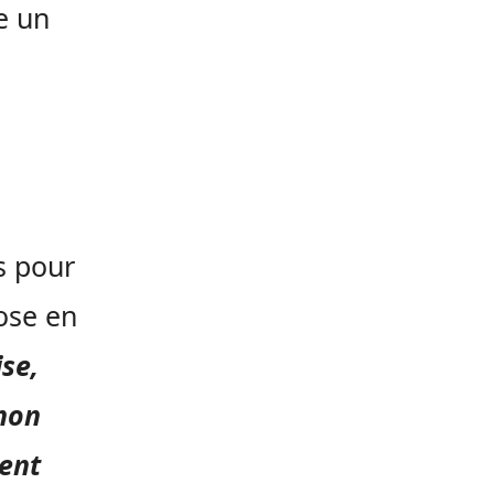
e un
s pour
pose en
se,
 non
ent