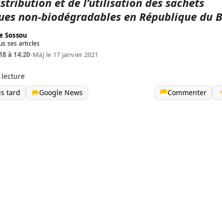
istribution et de l’utilisation des sachets
ques non-biodégradables en République du B
e Sossou
us ses articles
18 à 14:20
•
MàJ le 17 janvier 2021
 lecture
us tard
Google News
Commenter