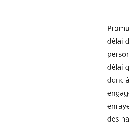
Promul
délai 
person
délai 
donc à
engage
enraye
des ha