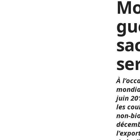
Mo
gu
sa
se
À l’occ
mondia
juin 20
les cou
non-bio
décembr
l’expor