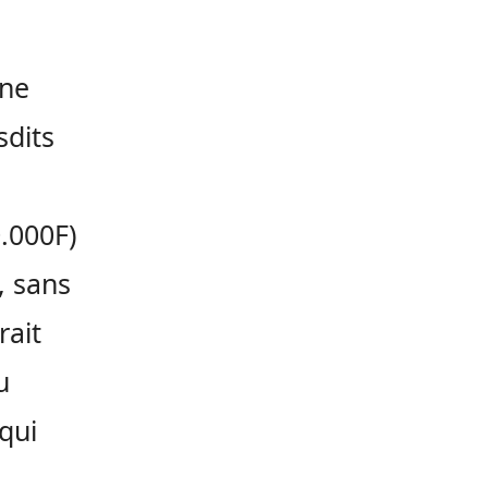
nne
sdits
.000F)
, sans
rait
u
qui