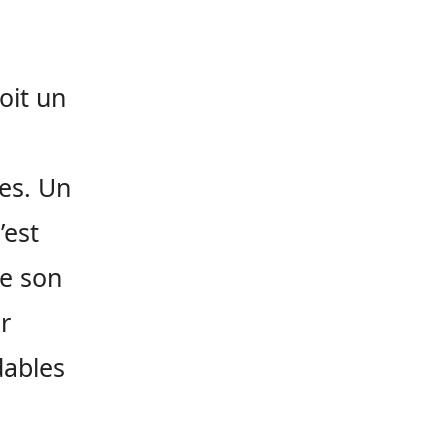
oit un
es. Un
’est
he son
r
dables