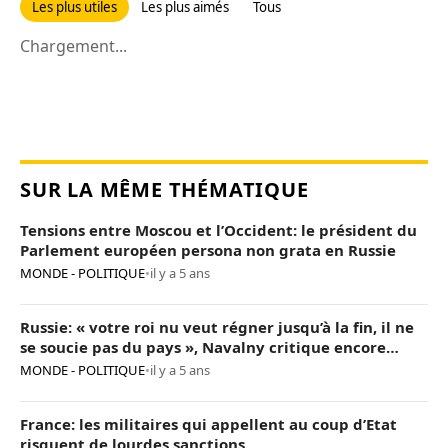
Les plus utiles
Les plus aimés
Tous
Chargement...
SUR LA MÊME THÉMATIQUE
Tensions entre Moscou et l’Occident: le président du
Parlement européen persona non grata en Russie
MONDE - POLITIQUE
•
il y a 5 ans
Russie: « votre roi nu veut régner jusqu’à la fin, il ne
se soucie pas du pays », Navalny critique encore
Poutine
MONDE - POLITIQUE
•
il y a 5 ans
France: les militaires qui appellent au coup d’Etat
risquent de lourdes sanctions