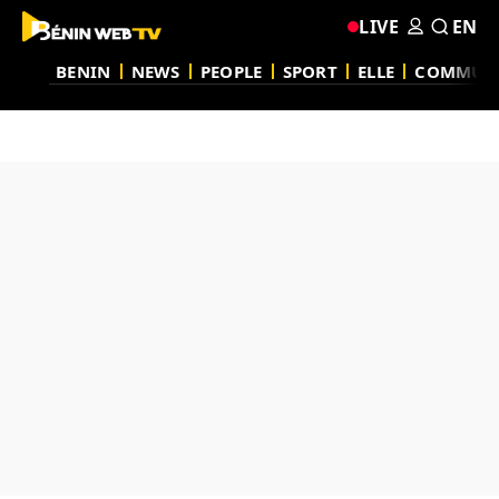
LIVE
EN
BENIN
NEWS
PEOPLE
SPORT
ELLE
COMMUN