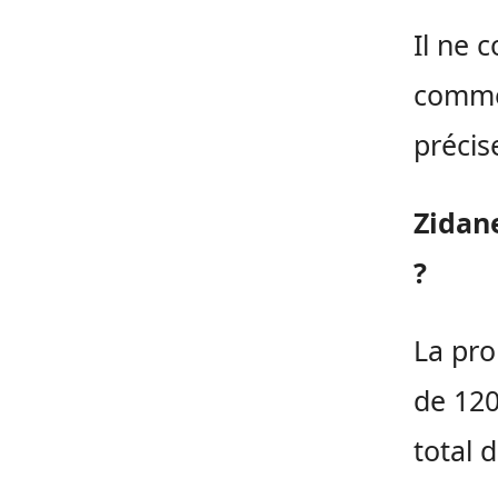
Il ne 
comme 
précis
Zidan
?
La pro
de 120
total 