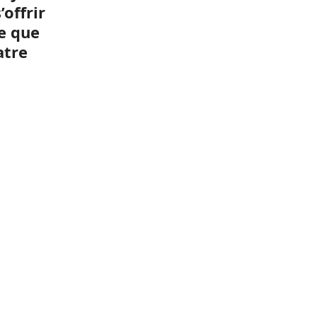
offrir
me que
atre