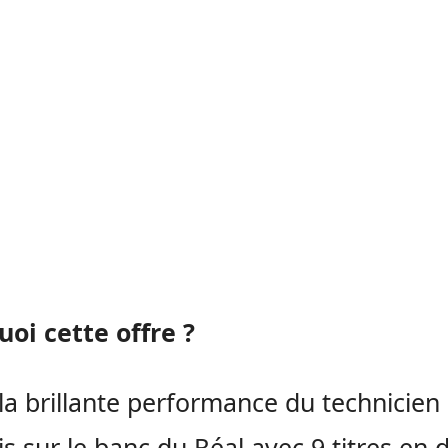
oi cette offre ?
la brillante performance du technicien
is sur le banc du Réal avec 9 titres en 