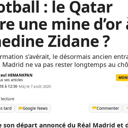
tball : le Qatar
fre une mine d’or 
nedine Zidane ?
formation s’avérait, le désormais ancien entr
l Madrid ne va pas rester longtemps au ch
 Paul HEMANKPAN
MOND
us ses articles
18 à 12:36
•
MàJ le 7 août 2020
 lecture
us tard
Google News
Commenter
e son départ annoncé du Réal Madrid et 