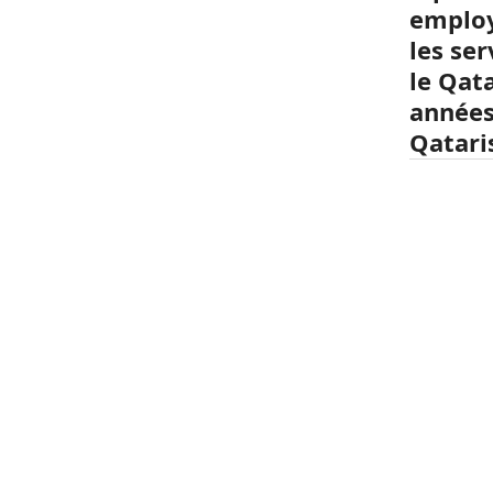
employe
les se
le Qat
années 
Qatari