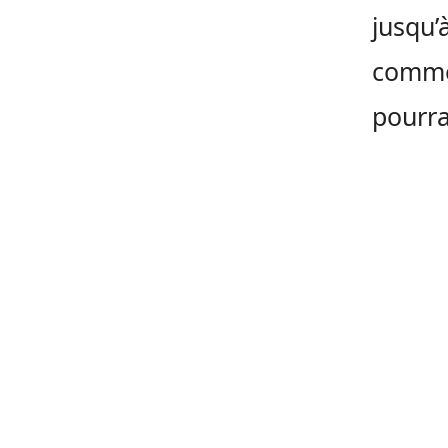
jusqu’
comme 
pourra