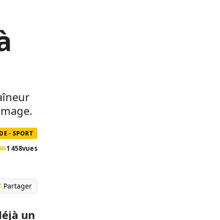
à
aîneur
ômage.
E - SPORT
1 458
vues
Partager
déjà un