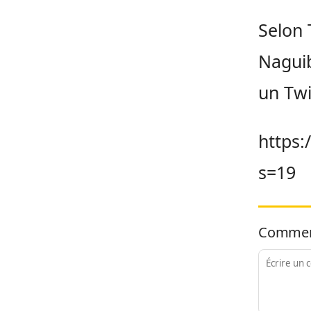
Selon 
Naguib
un Twi
https:
s=19
Commen