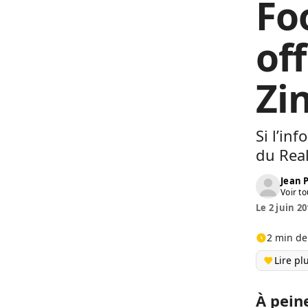
Foo
of
Zi
Si l’in
du Rea
Jean
Voir to
Le 2 juin 20
2 min de
Lire pl
À pein