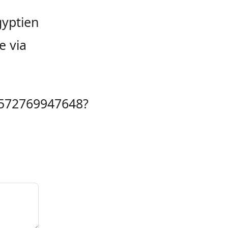
gyptien
e via
45572769947648?