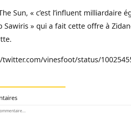
The Sun, « c’est l’influent milliardaire é
 Sawiris » qui a fait cette offre à Zidan
tte.
//twitter.com/vinesfoot/status/10025
taires