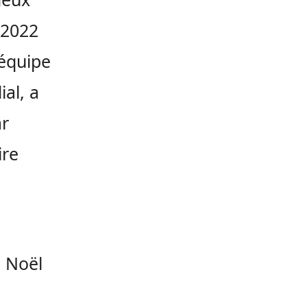
 2022
 équipe
al, a
ar
ire
e Noël