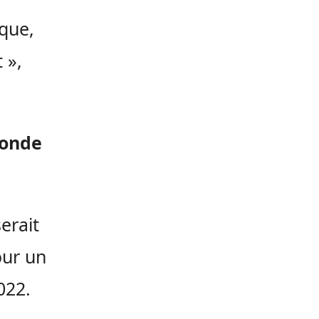
ique,
 »,
monde
erait
our un
022.