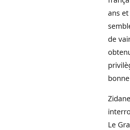
ans et
semble
de vai
obtenu
privil
bonne
Zidane
interr
Le Gra