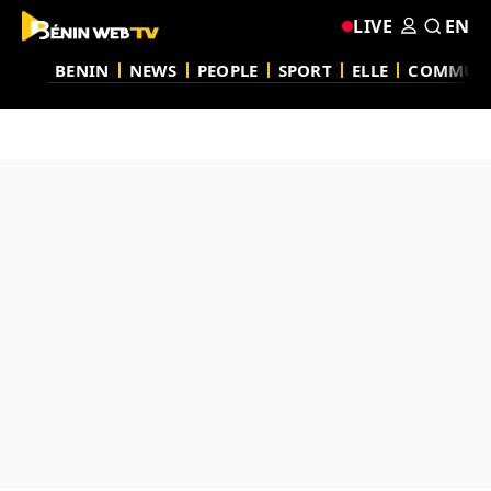
LIVE
EN
BENIN
NEWS
PEOPLE
SPORT
ELLE
COMMUN