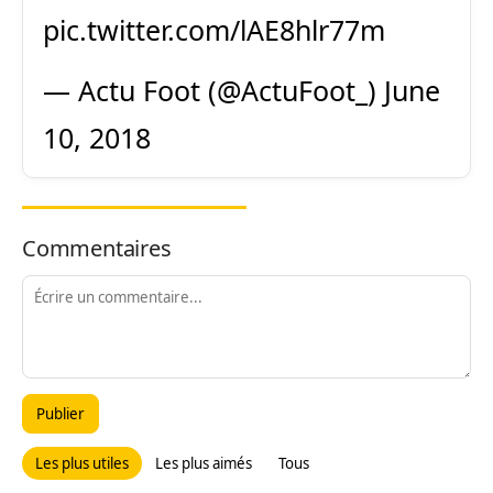
pic.twitter.com/lAE8hlr77m
— Actu Foot (@ActuFoot_)
June
10, 2018
Commentaires
Publier
Les plus utiles
Les plus aimés
Tous