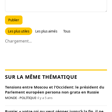
Publier
Les plus utiles
Les plus aimés
Tous
Chargement...
SUR LA MÊME THÉMATIQUE
Tensions entre Moscou et l’Occident: le président du
Parlement européen persona non grata en Russie
MONDE - POLITIQUE
•
il y a 5 ans
Russie: « votre roi nu veut régner jusqu’à la fin, il ne