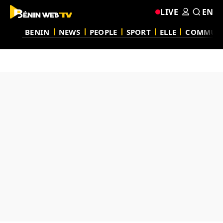
LIVE
EN
BENIN
NEWS
PEOPLE
SPORT
ELLE
COMMUN