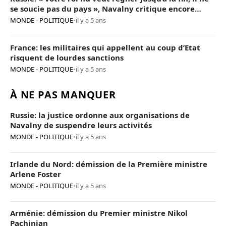
se soucie pas du pays », Navalny critique encore
Poutine
MONDE - POLITIQUE
•
il y a 5 ans
France: les militaires qui appellent au coup d’Etat
risquent de lourdes sanctions
MONDE - POLITIQUE
•
il y a 5 ans
À NE PAS MANQUER
Russie: la justice ordonne aux organisations de
Navalny de suspendre leurs activités
MONDE - POLITIQUE
•
il y a 5 ans
Irlande du Nord: démission de la Première ministre
Arlene Foster
MONDE - POLITIQUE
•
il y a 5 ans
Arménie: démission du Premier ministre Nikol
Pachinian