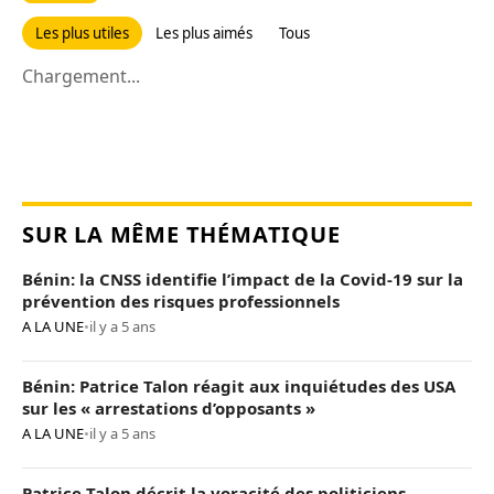
Les plus utiles
Les plus aimés
Tous
Chargement...
SUR LA MÊME THÉMATIQUE
Bénin: la CNSS identifie l’impact de la Covid-19 sur la
prévention des risques professionnels
A LA UNE
•
il y a 5 ans
Bénin: Patrice Talon réagit aux inquiétudes des USA
sur les « arrestations d’opposants »
A LA UNE
•
il y a 5 ans
Patrice Talon décrit la voracité des politiciens,