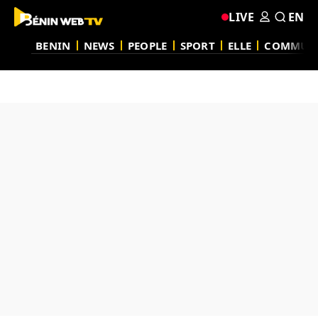
LIVE
EN
BENIN
NEWS
PEOPLE
SPORT
ELLE
COMMUN