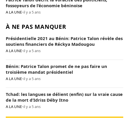
fossoyeurs de l’économie béninoise
A LA UNE
•
il y a 5 ans
À NE PAS MANQUER
Présidentielle 2021 au Bénin: Patrice Talon révèle des
soutiens financiers de Réckya Madougou
A LA UNE
•
il y a 5 ans
Bénin: Patrice Talon promet de ne pas faire un
troisième mandat présidentiel
A LA UNE
•
il y a 5 ans
Tchad: les langues se délient (enfin) sur la vraie cause
de la mort d’Idriss Déby Itno
A LA UNE
•
il y a 5 ans