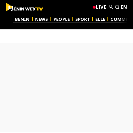
LIVE
EN
BENIN
NEWS
PEOPLE
SPORT
ELLE
COMMUN