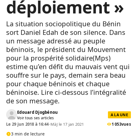
déploiement »
La situation sociopolitique du Bénin
sort Daniel Edah de son silence. Dans
un message adressé au peuple
béninois, le président du Mouvement
pour la prospérité solidaire(Mps)
estime qu’en défit du mauvais vent qui
souffre sur le pays, demain sera beau
pour chaque béninois et chaque
béninoise. Lire ci-dessous l’intégralité
de son message.
Edouard Djogbénou
A LA UNE
Voir tous ses articles
Le 29 jun 2018 à 16:44
•
MàJ le 17 jan 2021
1 053
vues
3 min de lecture