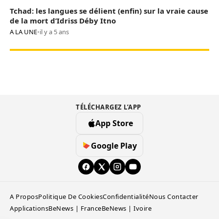
Tchad: les langues se délient (enfin) sur la vraie cause
de la mort d’Idriss Déby Itno
A LA UNE
•
il y a 5 ans
TÉLÉCHARGEZ L’APP
App Store
Google Play
A Propos
Politique De Cookies
Confidentialité
Nous Contacter
Applications
BeNews | France
BeNews | Ivoire