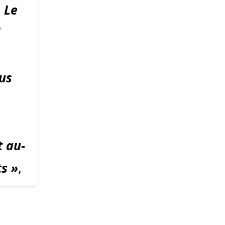
 Le
us
t au-
ts »
,