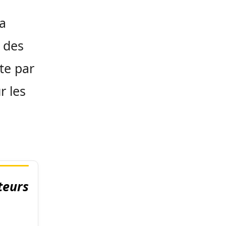
la
 des
te par
r les
teurs