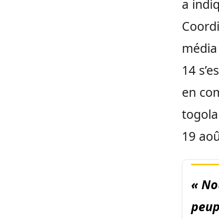
a indi
Coordi
média 
14 s’e
en com
togola
19 aoû
« No
peup