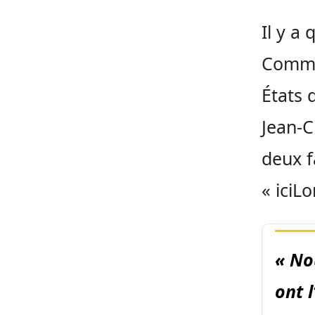
Il y a
Commi
États 
Jean-C
deux fa
« iciL
« No
ont 