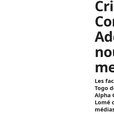
Cr
Co
Ad
no
me
Les fac
Togo d
Alpha 
Lomé c
médias