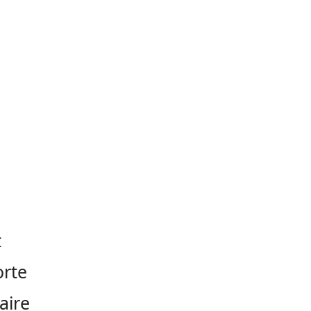
t
orte
aire