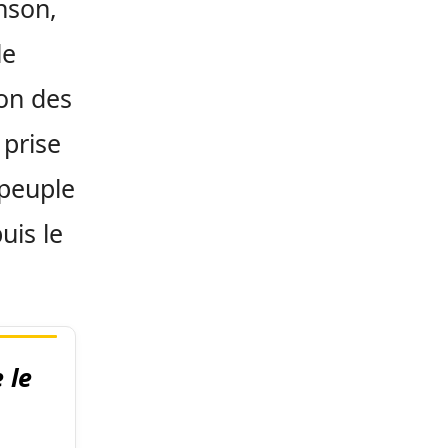
nson,
le
ion des
 prise
 peuple
uis le
 le