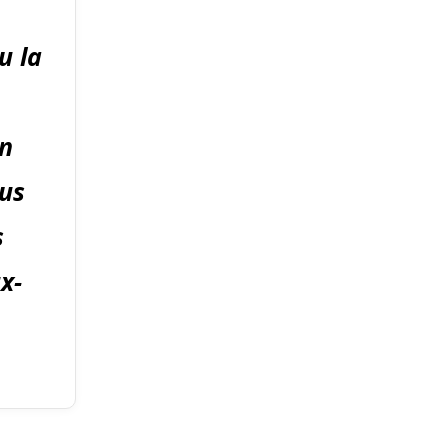
u la
en
ous
s
x-