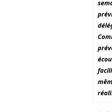
sema
prév
délé
Comm
prév
écou
facil
même
réali