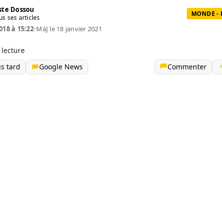
te Dossou
MONDE - 
us ses articles
018 à 15:22
•
MàJ le 18 janvier 2021
 lecture
us tard
Google News
Commenter