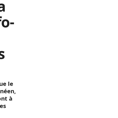
a
o-
s
ue le
inéen,
nt à
des