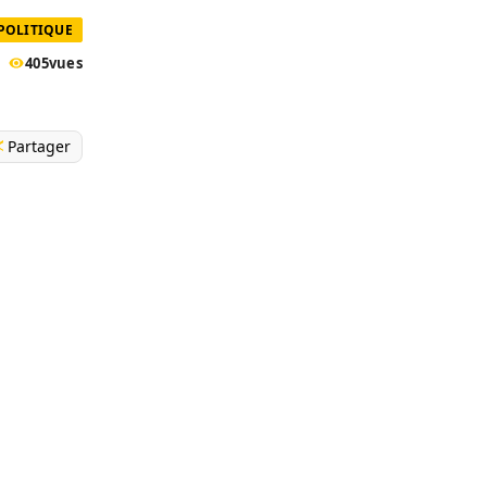
POLITIQUE
405
vues
Partager