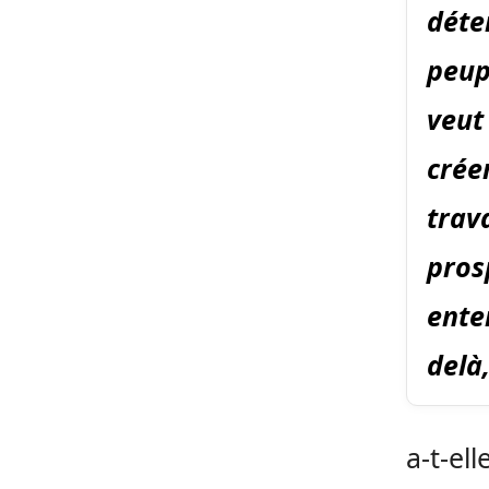
déte
peup
veut 
crée
trav
pros
ente
delà
a-t-ell