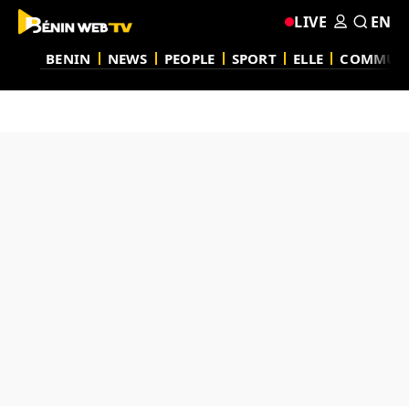
LIVE
EN
BENIN
NEWS
PEOPLE
SPORT
ELLE
COMMUN