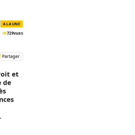
A LA UNE
729
vues
Partager
oit et
e de
ès
ances
.