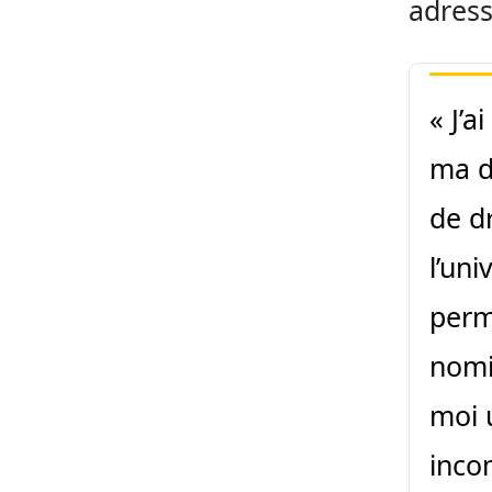
adress
« J’a
ma d
de dr
l’uni
perm
nomi
moi 
inco