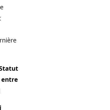
ne
t
rnière
Statut
 entre
]
i