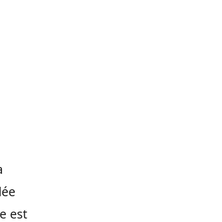
a
lée
e est