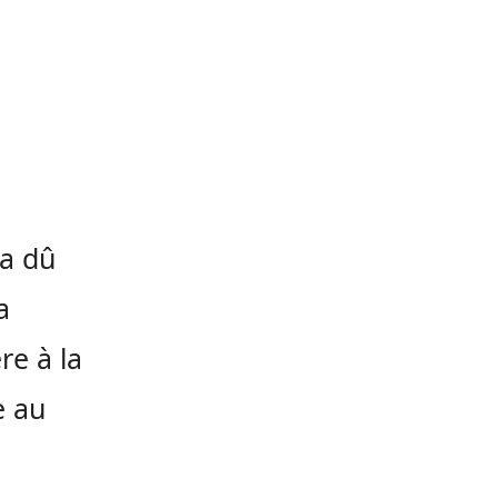
 a dû
a
re à la
e au