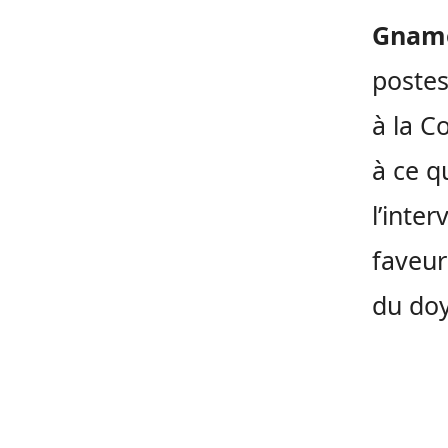
Gnam
postes
à la C
à ce q
l’inte
faveur
du doy