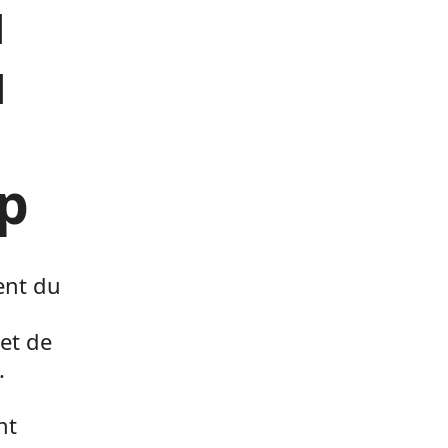
u
u
sp
ent du
 et de
.
nt