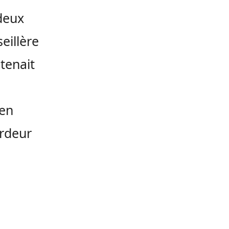
 deux
eillère
o
tenait
 en
rdeur