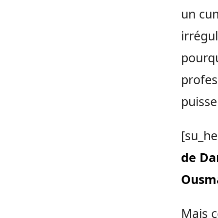
un cum
irrégu
pourqu
profe
puisse
[su_he
de Da
Ousma
Mais c