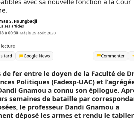
tibles avec sa nouvelle fonction à la Cour
e.
mau S. Houngbadji
us ses articles
18 à 00:30
•
MàJ le 29 août 2020
 lecture
us tard
Google News
Commenter
 de fer entre le doyen de la Faculté de Dr
ences Politiques (Fadesp-UAC) et l’agrégé
Dandi Gnamou
a connu son épilogue. Apr
urs semaines de bataille par correspond
osées, le professeur Dandi Gnamou a
ment déposé les armes et rendu le tablier