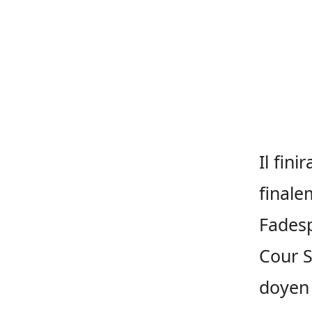
Il fin
finale
Fadesp
Cour S
doyen 