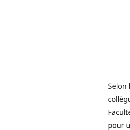
Selon 
collèg
Facult
pour u