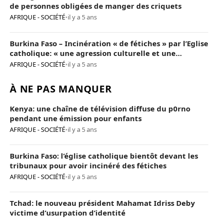
de personnes obligées de manger des criquets
AFRIQUE - SOCIÉTÉ
•
il y a 5 ans
Burkina Faso – Incinération « de fétiches » par l’Eglise
catholique: « une agression culturelle et une
provocation de trop »
AFRIQUE - SOCIÉTÉ
•
il y a 5 ans
À NE PAS MANQUER
Kenya: une chaîne de télévision diffuse du p0rno
pendant une émission pour enfants
AFRIQUE - SOCIÉTÉ
•
il y a 5 ans
Burkina Faso: l’église catholique bientôt devant les
tribunaux pour avoir incinéré des fétiches
AFRIQUE - SOCIÉTÉ
•
il y a 5 ans
Tchad: le nouveau président Mahamat Idriss Deby
victime d’usurpation d’identité