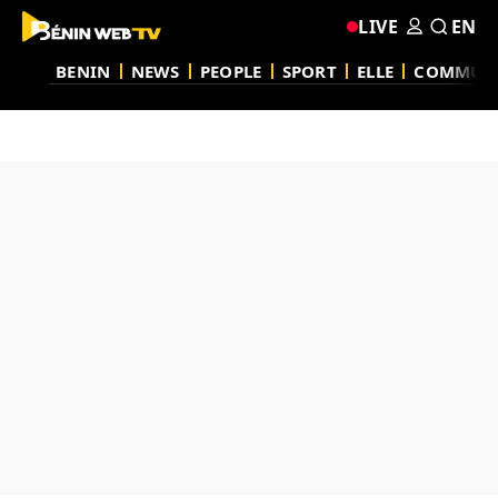
LIVE
EN
BENIN
NEWS
PEOPLE
SPORT
ELLE
COMMUN