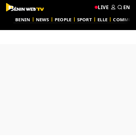
LIVE
EN
BENIN
NEWS
PEOPLE
SPORT
ELLE
COMMUN