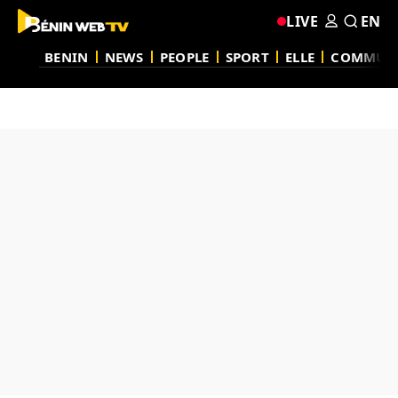
LIVE
EN
BENIN
NEWS
PEOPLE
SPORT
ELLE
COMMUN