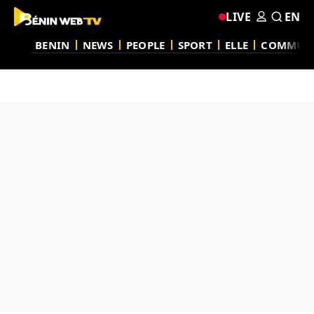
LIVE
EN
BENIN
NEWS
PEOPLE
SPORT
ELLE
COMMUN