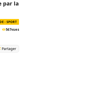
e par la
E - SPORT
567
vues
Partager