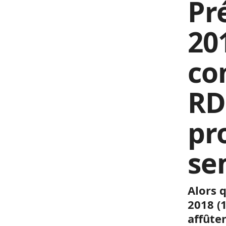
Pr
201
co
RD
pr
se
Alors 
2018 (1
affûte