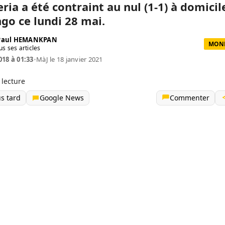
ria a été contraint au nul (1-1) à domicil
go ce lundi 28 mai.
 Paul HEMANKPAN
MOND
us ses articles
018 à 01:33
•
MàJ le 18 janvier 2021
 lecture
us tard
Google News
Commenter