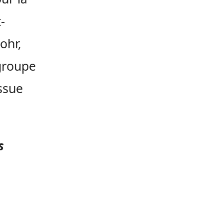
-
ohr,
 groupe
issue
s