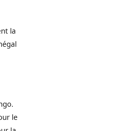
nt la
énégal
ngo.
our le
ur la