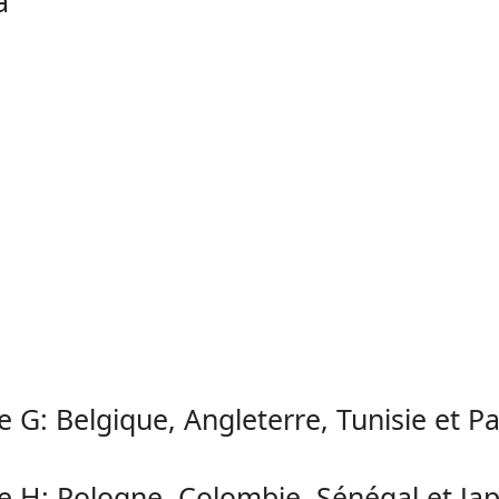
a
 G: Belgique, Angleterre, Tunisie et 
 H: Pologne, Colombie, Sénégal et Ja