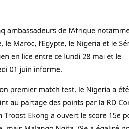
nq ambassadeurs de l’Afrique notamme
e, le Maroc, l’Egypte, le Nigeria et le S
ien en lice entre ce lundi 28 mai et le
di 01 juin informe.
on premier match test, le Nigeria a été
int au partage des points par la RD Co
m Troost-Ekong a ouvert le score 15e p
a, mais Malango Ngita 78e a égalisé po