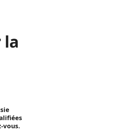
 la
sie
alifiées
z-vous.