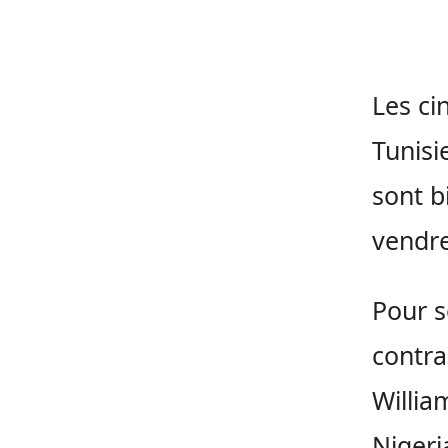
Les ci
Tunisi
sont b
vendre
Pour s
contra
Willia
Nigeri