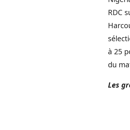
RDC su
Harcou
sélect
à 25 p
du mat
Les gr