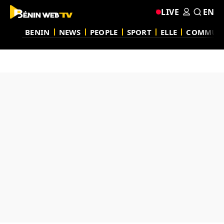
LIVE
EN
BENIN
NEWS
PEOPLE
SPORT
ELLE
COMMUN