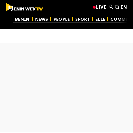
LIVE
EN
BENIN
NEWS
PEOPLE
SPORT
ELLE
COMMUN