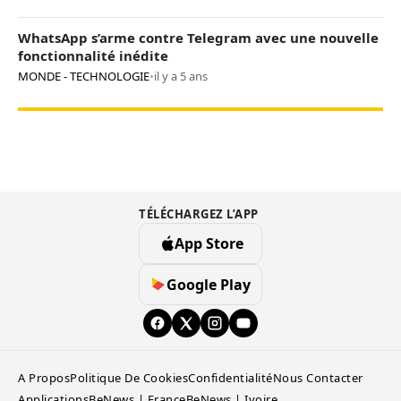
WhatsApp s’arme contre Telegram avec une nouvelle
fonctionnalité inédite
MONDE - TECHNOLOGIE
•
il y a 5 ans
TÉLÉCHARGEZ L’APP
App Store
Google Play
A Propos
Politique De Cookies
Confidentialité
Nous Contacter
Applications
BeNews | France
BeNews | Ivoire