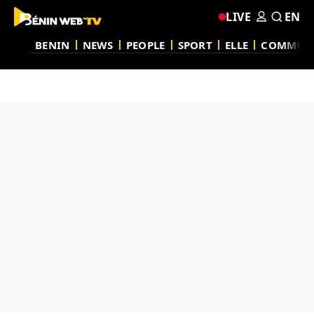
LIVE
EN
BENIN
NEWS
PEOPLE
SPORT
ELLE
COMMUN