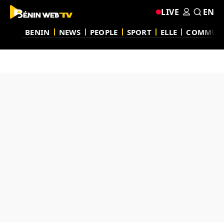
LIVE
EN
BENIN
NEWS
PEOPLE
SPORT
ELLE
COMMUN