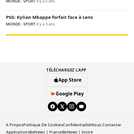
MONDE - SPORT
•
il y a 5 ans
PSG: Kylian Mbappe forfait face à Lens
MONDE - SPORT
•
il y a 5 ans
TÉLÉCHARGEZ L’APP
App Store
Google Play
A Propos
Politique De Cookies
Confidentialité
Nous Contacter
Applications
BeNews | France
BeNews | Ivoire