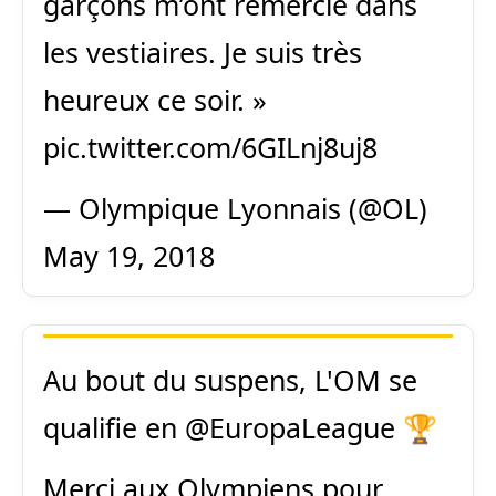
garçons m’ont remercié dans
les vestiaires. Je suis très
heureux ce soir. »
pic.twitter.com/6GILnj8uj8
— Olympique Lyonnais (@OL)
May 19, 2018
Au bout du suspens, L'OM se
qualifie en
@EuropaLeague
🏆
Merci aux Olympiens pour