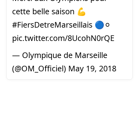
cette belle saison 💪
#FiersDetreMarseillais
🔵⚪️
pic.twitter.com/8UcohN0rQE
— Olympique de Marseille
(@OM_Officiel)
May 19, 2018