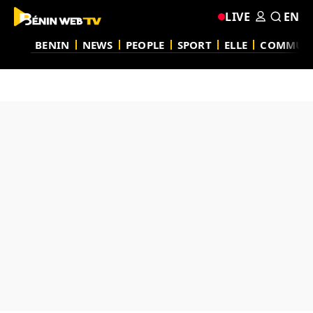
LIVE
EN
BENIN
NEWS
PEOPLE
SPORT
ELLE
COMMUN